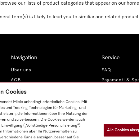
r browse our lists of product categories that appear on our hom
eral term(s) is likely to lead you to similiar and related product
Navigation
Service
Über uns
FAQ
AGB
Pagamenti & Spe
Datenschutz
Impressum
gen Cookies
Cookie-Einstellungen
Contatti
endet Miele unbedingt erforderliche Cookies. Mit
ies und Tracking-Technologien für Marketing- und
Miele Profession
leistern, die Informationen über Ihre Nutzung der
ieren und zu verbessern. Die Cookies werden auch
inwilligung („Vollständige Personalisierung“)
Alle Cookies akze
 Informationen über Ihr Nutzerverhalten zu
r verschiedene Kanäle anzeigen, besser auf Sie