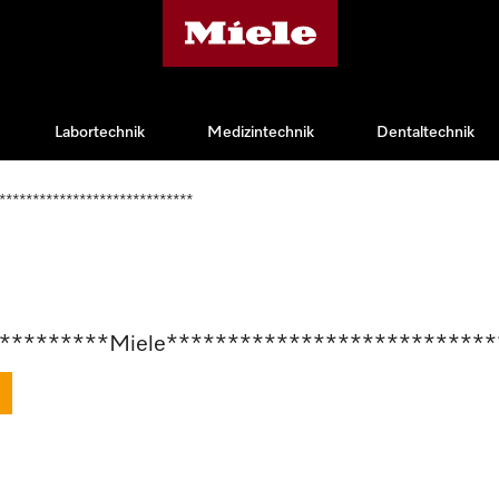
Labortechnik
Medizintechnik
Dentaltechnik
*****************************
*********Miele***************************