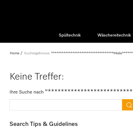
Spültechnik
Wäschereitechnik
Home
Suchergebnisse:
***********************************Miele******
Keine Treffer:
"**************************
Ihre Suche nach
Search Tips & Guidelines