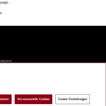
epage.
s.
dizioni
al
ptieren
Nur essenzielle Cookies
Cookie-Einstellungen