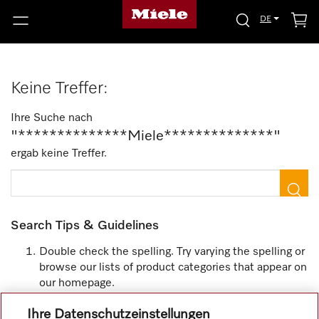
DE
Keine Treffer:
Ihre Suche nach
"**************Miele**************"
ergab keine Treffer.
Search Tips & Guidelines
Double check the spelling. Try varying the spelling or
browse our lists of product categories that appear on
our homepage.
Limit the search to one or two terms.
Ihre Datenschutzeinstellungen
Be less specific in your terminology. Using a more