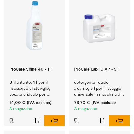
ProCare Shine 40 - 1 l
ProCare Lab 10 AP - 5 l
Brillantante, 1 l per il 
detergente liquido, 
risciacquo di stoviglie, 
alcalino, 5 l per il lavaggio 
posate e ideale per 
universale in macchina di 
bicchieri.
vetreria e utensili da 
14,00 €
(IVA esclusa)
76,70 €
(IVA esclusa)
laboratorio.
A magazzino
A magazzino