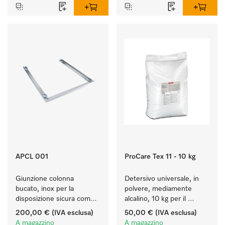
APCL 001
ProCare Tex 11 - 10 kg
Giunzione colonna 
Detersivo universale, in 
bucato, inox per la 
polvere, mediamente 
disposizione sicura come 
alcalino, 10 kg per il 
colonna bucato.
lavaggio di capi bianchi e 
200,00 €
(IVA esclusa)
50,00 €
(IVA esclusa)
colorati resistenti.
A magazzino
A magazzino