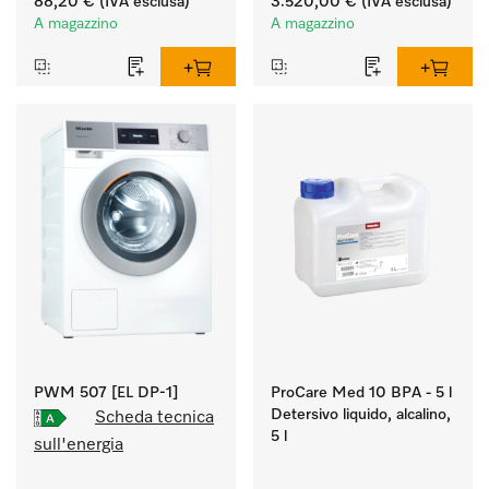
88,20 €
(IVA esclusa)
3.520,00 €
(IVA esclusa)
Resa 7 kg in 49 min.
A magazzino
A magazzino
PWM 507 [EL DP-1]
ProCare Med 10 BPA - 5 l
Detersivo liquido, alcalino,
Scheda tecnica
5 l
sull'energia