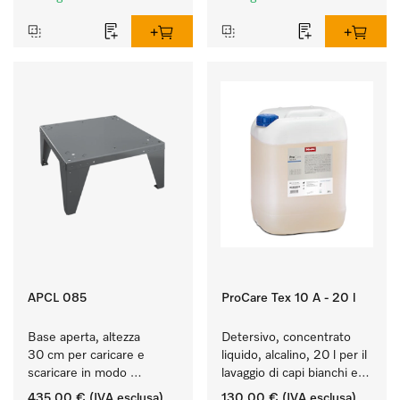
APCL 085
ProCare Tex 10 A - 20 l
Base aperta, altezza 
Detersivo, concentrato 
30 cm per caricare e 
liquido, alcalino, 20 l per il 
scaricare in modo 
lavaggio di capi bianchi e 
ergonomico la lavatrice e 
colorati resistenti.
435,00 €
(IVA esclusa)
130,00 €
(IVA esclusa)