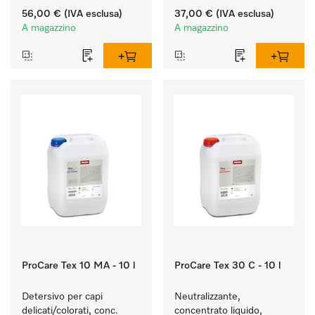
in modo efficace le 
fibre e una morbidezza 
56,00 €
(IVA esclusa)
37,00 €
(IVA esclusa)
macchie di grasso.
duratura dei tessuti.
A magazzino
A magazzino
ProCare Tex 10 MA - 10 l
ProCare Tex 30 C - 10 l
Detersivo per capi 
Neutralizzante, 
delicati/colorati, conc. 
concentrato liquido, 