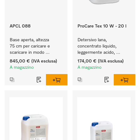
APCL 088
ProCare Tex 10 W - 20 l
Base aperta, altezza 
Detersivo lana, 
75 cm per caricare e 
concentrato liquido, 
scaricare in modo 
leggermente acido, 
ergonomico la lavatrice e 
20 l per il lavaggio a 
845,00 €
(IVA esclusa)
174,00 €
(IVA esclusa)
l'essiccatoio.
macchina della lana.
A magazzino
A magazzino