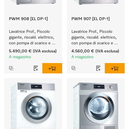
PWM 908 [EL DP-1]
PWM 907 [EL DP-1]
Lavatrice Prof., Piccolo 
Lavatrice Prof., Piccolo 
gigante, riscald. elettrico, 
gigante, riscald. elettrico, 
con pompa di scarico e 
con pompa di scarico e 
programmi specifici per 
programmi specifici per 
5.490,00 €
(IVA esclusa)
4.560,00 €
(IVA esclusa)
target. Resa 8 kg 
target. Resa 7 kg 
A magazzino
A magazzino
in 49 min.
in 49 min.