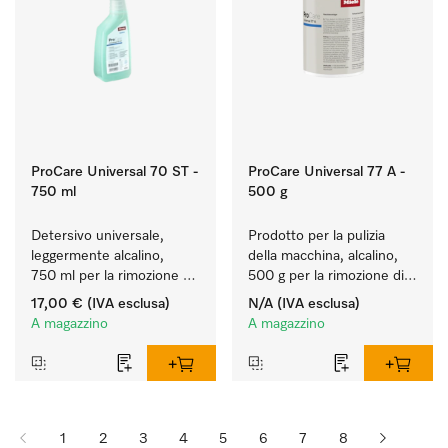
ProCare Universal 70 ST -
ProCare Universal 77 A -
750 ml
500 g
Detersivo universale, 
Prodotto per la pulizia 
leggermente alcalino, 
della macchina, alcalino, 
750 ml per la rimozione 
500 g per la rimozione di 
delicata di residui di 
depositi di amido ostinati.
17,00 €
(IVA esclusa)
N/A
(IVA esclusa)
grasso e sporco.
A magazzino
A magazzino
1
2
3
4
5
6
7
8