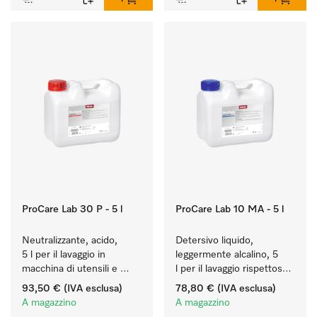
ProCare Lab 30 P - 5 l
ProCare Lab 10 MA - 5 l
Neutralizzante, acido, 
Detersivo liquido, 
5 l per il lavaggio in 
leggermente alcalino, 5 
macchina di utensili e 
l per il lavaggio rispettoso 
vetreria di laboratorio.
dei materiali (vetreria e 
93,50 €
(IVA esclusa)
78,80 €
(IVA esclusa)
utensili di laboratorio).
A magazzino
A magazzino