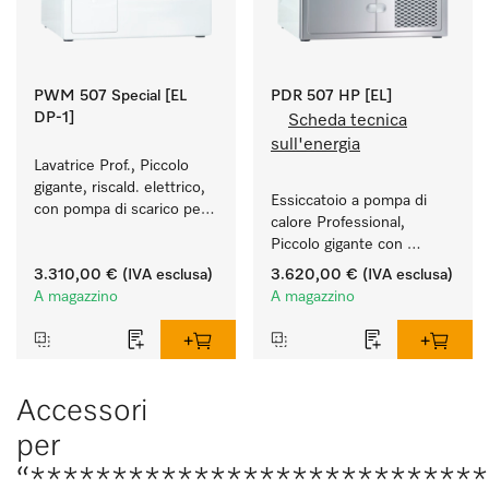
PWM 507 Special [EL
PDR 507 HP [EL]
DP-1]
Scheda tecnica
sull'energia
Lavatrice Prof., Piccolo 
gigante, riscald. elettrico, 
Essiccatoio a pompa di 
con pompa di scarico per 
calore Professional, 
applicazioni speciali con 
Piccolo gigante con 
programmi personalizzati. 
consumi energetici ridotti 
Capacità di carico 7 kg.
3.310,00 €
(IVA esclusa)
3.620,00 €
(IVA esclusa)
e durate brevi. Quantità di 
A magazzino
A magazzino
carico 7 kg.
Accessori
per
“***************************