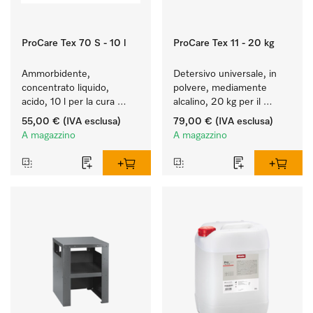
ProCare Tex 70 S - 10 l
ProCare Tex 11 - 20 kg
Ammorbidente, 
Detersivo universale, in 
concentrato liquido, 
polvere, mediamente 
acido, 10 l per la cura 
alcalino, 20 kg per il 
delle fibre e una 
lavaggio di capi bianchi e 
55,00 €
(IVA esclusa)
79,00 €
(IVA esclusa)
morbidezza duratura dei 
colorati resistenti.
A magazzino
A magazzino
tessuti.