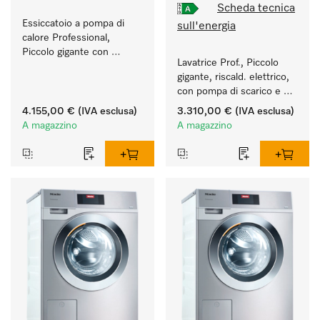
Scheda tecnica
Essiccatoio a pompa di 
sull'energia
calore Professional, 
Piccolo gigante con 
Lavatrice Prof., Piccolo 
consumi energetici ridotti 
gigante, riscald. elettrico, 
e durate brevi. Quantità di 
con pompa di scarico e 
carico 8 kg.
programmi specifici per 
4.155,00 €
(IVA esclusa)
3.310,00 €
(IVA esclusa)
target. Resa 7 kg 
A magazzino
A magazzino
in 49 min.