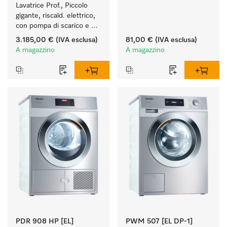
Lavatrice Prof., Piccolo 
gigante, riscald. elettrico, 
con pompa di scarico e 
programmi specifici per 
3.185,00 €
(IVA esclusa)
81,00 €
(IVA esclusa)
target. Resa 7 kg 
A magazzino
A magazzino
in 49 min.
PDR 908 HP [EL]
PWM 507 [EL DP-1]