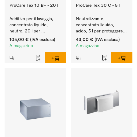
ProCare Tex 10 B+ - 20 l
ProCare Tex 30 C - 5 l
Additivo per il lavaggio, 
Neutralizzante, 
concentrato liquido, 
concentrato liquido, 
neutro, 20 l per 
acido, 5 l per proteggere 
rimuovere in modo 
in modo ottimale i tessuti 
105,00 €
(IVA esclusa)
43,00 €
(IVA esclusa)
efficace le macchie di 
mediante neutralizzazione 
A magazzino
A magazzino
grasso.
affidabile.