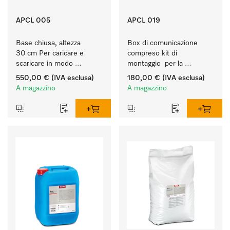
APCL 005
APCL 019
Base chiusa, altezza 
Box di comunicazione 
30 cm Per caricare e 
compreso kit di 
scaricare in modo 
montaggio  per la 
ergonomico la lavatrice e 
connessione di 
550,00 €
(IVA esclusa)
180,00 €
(IVA esclusa)
l'essiccatoio.
lavatrice/essiccatoio a 
A magazzino
A magazzino
evacuazione a sistemi 
esterni.