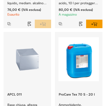
liquido, mediam. alcalino, 
acido, 10 l per proteggere 
10 l per il lavaggio di capi 
in modo ottimale i tessuti 
76,00 €
(IVA esclusa)
80,00 €
(IVA esclusa)
colorati e capi delicati.
mediante neutralizzazione 
Esaurito
A magazzino
affidabile.
APCL 011
ProCare Tex 70 S - 20 l
Base chiusa, altezza 
Ammorbidente, 