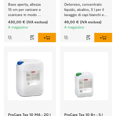
Base aperta, altezza 
Detersivo, concentrato 
15 cm per caricare e 
liquido, alcalino, 5 l per il 
scaricare in modo 
lavaggio di capi bianchi e 
ergonomico la lavatrice e 
colorati resistenti.
430,00 €
(IVA esclusa)
49,00 €
(IVA esclusa)
l'essiccatoio.
A magazzino
A magazzino
ProCare Tex 10 MA - 20 l
ProCare Tex 10 B+ - 5 l