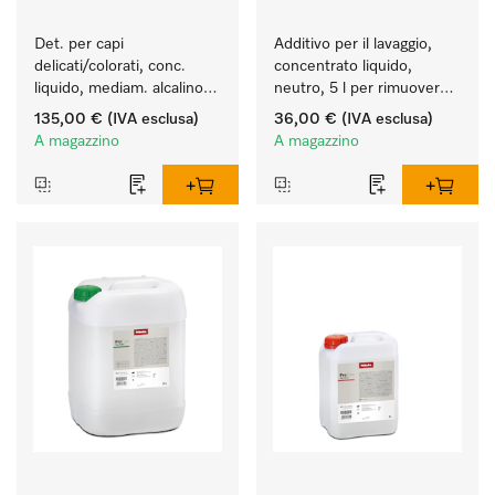
Det. per capi 
Additivo per il lavaggio, 
delicati/colorati, conc. 
concentrato liquido, 
liquido, mediam. alcalino, 
neutro, 5 l per rimuovere 
20 l per il lavaggio di capi 
in modo efficace le 
135,00 €
(IVA esclusa)
36,00 €
(IVA esclusa)
colorati e capi delicati.
macchie di grasso.
A magazzino
A magazzino