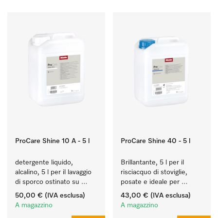
ProCare Shine 10 A - 5 l
ProCare Shine 40 - 5 l
detergente liquido, 
Brillantante, 5 l per il 
alcalino, 5 l per il lavaggio 
risciacquo di stoviglie, 
di sporco ostinato su 
posate e ideale per 
stoviglie, posate e 
bicchieri.
50,00 €
(IVA esclusa)
43,00 €
(IVA esclusa)
bicchieri.
A magazzino
A magazzino