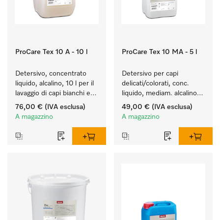
ProCare Tex 10 A - 10 l
ProCare Tex 10 MA - 5 l
Detersivo, concentrato 
Detersivo per capi 
liquido, alcalino, 10 l per il 
delicati/colorati, conc. 
lavaggio di capi bianchi e 
liquido, mediam. alcalino, 
colorati resistenti.
5 l per il lavaggio di capi 
76,00 €
(IVA esclusa)
49,00 €
(IVA esclusa)
colorati e capi delicati.
A magazzino
A magazzino