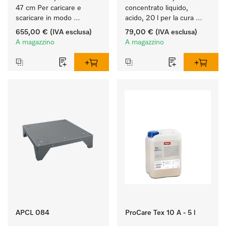
47 cm Per caricare e 
concentrato liquido, 
scaricare in modo 
acido, 20 l per la cura 
ergonomico la lavatrice e 
delle fibre e una 
655,00 €
(IVA esclusa)
79,00 €
(IVA esclusa)
l'essiccatoio.
morbidezza duratura dei 
A magazzino
A magazzino
tessuti.
APCL 084
ProCare Tex 10 A - 5 l