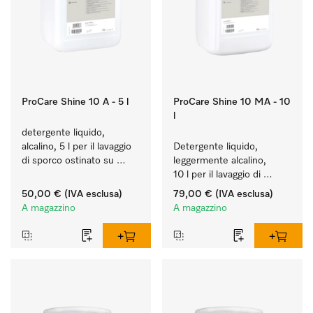
ProCare Shine 10 A - 5 l
ProCare Shine 10 MA - 10
l
detergente liquido, 
alcalino, 5 l per il lavaggio 
Detergente liquido, 
di sporco ostinato su 
leggermente alcalino, 
stoviglie, posate e 
10 l per il lavaggio di 
bicchieri.
sporco leggero su 
50,00 €
(IVA esclusa)
79,00 €
(IVA esclusa)
stoviglie, posate e 
A magazzino
A magazzino
bicchieri.