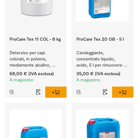
ProCare Tex 11 COL - 8 kg
ProCare Tex 20 OB - 5 l
Detersivo per capi 
Candeggiante, 
colorati, in polvere, 
concentrato liquido, 
mediamente alcalino, 
acido, 5 l per rimuovere 
8 kg per preservare i 
efficacemente le macchie 
68,00 €
(IVA esclusa)
35,00 €
(IVA esclusa)
colori e il lavaggio dei capi 
più ostinate.
A magazzino
A magazzino
colorati.