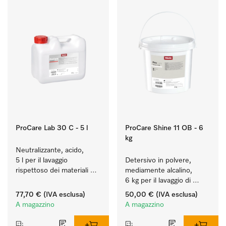
ProCare Lab 30 C - 5 l
ProCare Shine 11 OB - 6
kg
Neutralizzante, acido, 
5 l per il lavaggio 
Detersivo in polvere, 
rispettoso dei materiali 
mediamente alcalino, 
(vetreria e utensili di 
6 kg per il lavaggio di 
laboratorio).
stoviglie, posate e 
77,70 €
(IVA esclusa)
50,00 €
(IVA esclusa)
bicchieri molto sporchi.
A magazzino
A magazzino