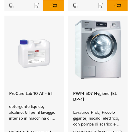
ProCare Lab 10 AT - 5 l
PWM 507 Hygiene [EL
DP-1]
detergente liquido, 
alcalino, 5 l per il lavaggio 
Lavatrice Prof., Piccolo 
intenso in macchina di 
gigante, riscald. elettrico, 
utensili e vetreria di 
con pompa di scarico e 
laboratorio.
programmi di disinfezione. 