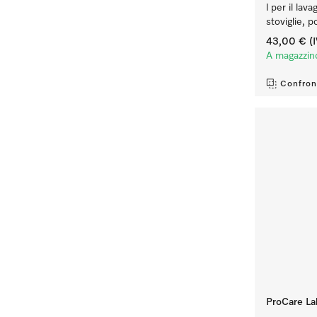
l per il lav
stoviglie, p
43,00 €
(I
A magazzin
Confron
ProCare Lab