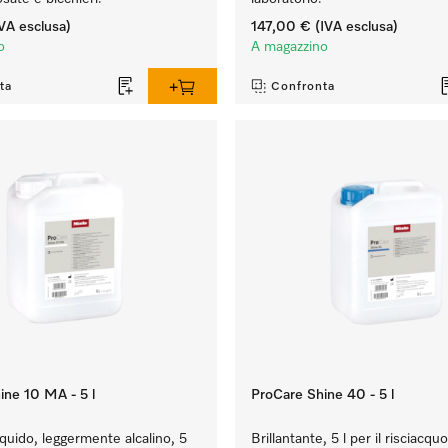
VA esclusa)
147,00 €
(IVA esclusa)
o
A magazzino
ta
Confronta
ine 10 MA - 5 l
ProCare Shine 40 - 5 l
iquido, leggermente alcalino, 5
Brillantante, 5 l per il risciacquo