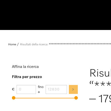
Home
Risultati della ricerca:
*****************************************
Affina la ricerca
Risul
Filtra per prezzo
“**
fino
€
a
– 17