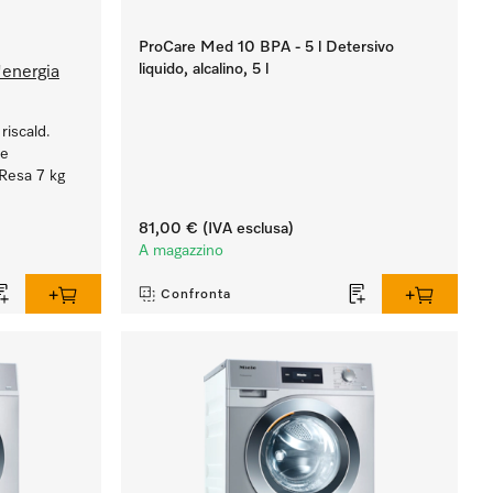
ProCare Med 10 BPA - 5 l Detersivo
liquido, alcalino, 5 l
'energia
riscald.
 e
 Resa 7 kg
81,00 €
(IVA esclusa)
A magazzino
Confronta