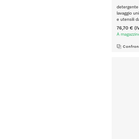
detergente l
lavaggio un
e utensili d
76,70 €
(I
A magazzin
Confron