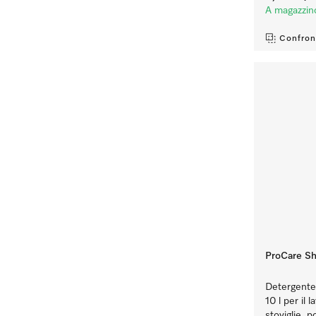
A magazzin
Confron
ProCare Sh
Detergente 
10 l per il 
stoviglie, p