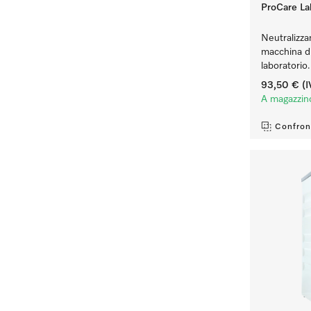
ProCare Lab
Neutralizzan
macchina di 
laboratorio.
93,50 €
(I
A magazzin
Confron