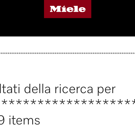
***************************************************************************
tati della ricerca per
*******************
9 items