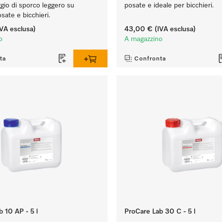
aggio di sporco leggero su
posate e ideale per bicchieri.
osate e bicchieri.
VA esclusa)
43,00 €
(IVA esclusa)
o
A magazzino
ta
Confronta
 10 AP - 5 l
ProCare Lab 30 C - 5 l