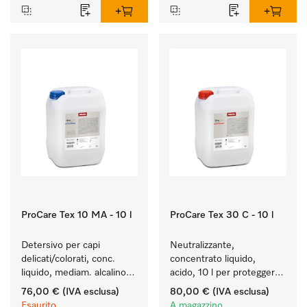
ProCare Tex 10 MA - 10 l
ProCare Tex 30 C - 10 l
Detersivo per capi 
Neutralizzante, 
delicati/colorati, conc. 
concentrato liquido, 
liquido, mediam. alcalino, 
acido, 10 l per proteggere 
10 l per il lavaggio di capi 
in modo ottimale i tessuti 
76,00 €
(IVA esclusa)
80,00 €
(IVA esclusa)
colorati e capi delicati.
mediante neutralizzazione 
Esaurito
A magazzino