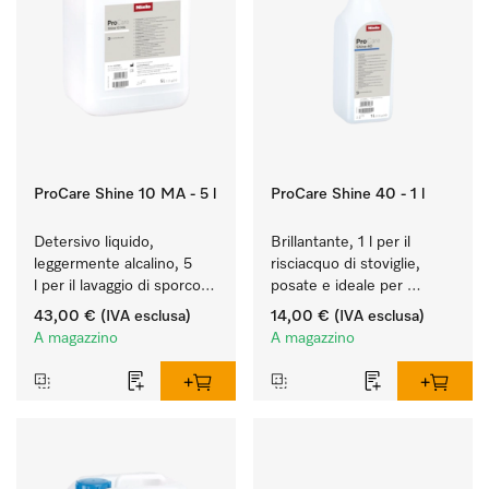
ProCare Shine 10 MA - 5 l
ProCare Shine 40 - 1 l
Detersivo liquido, 
Brillantante, 1 l per il 
leggermente alcalino, 5 
risciacquo di stoviglie, 
l per il lavaggio di sporco 
posate e ideale per 
leggero su stoviglie, 
bicchieri.
43,00 €
(IVA esclusa)
14,00 €
(IVA esclusa)
posate e bicchieri.
A magazzino
A magazzino