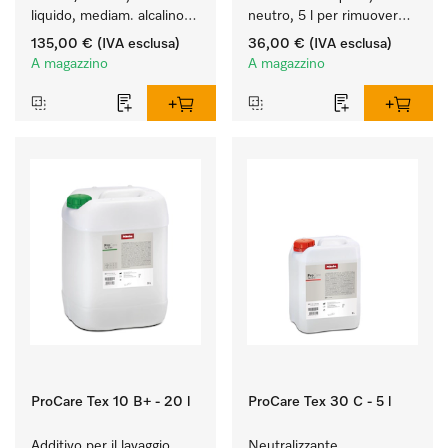
liquido, mediam. alcalino, 
neutro, 5 l per rimuovere 
20 l per il lavaggio di capi 
in modo efficace le 
135,00 €
(IVA esclusa)
36,00 €
(IVA esclusa)
colorati e capi delicati.
macchie di grasso.
A magazzino
A magazzino
ProCare Tex 10 B+ - 20 l
ProCare Tex 30 C - 5 l
Additivo per il lavaggio, 
Neutralizzante, 