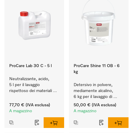
ProCare Lab 30 C - 5 l
ProCare Shine 11 OB - 6
kg
Neutralizzante, acido, 
5 l per il lavaggio 
Detersivo in polvere, 
rispettoso dei materiali 
mediamente alcalino, 
(vetreria e utensili di 
6 kg per il lavaggio di 
laboratorio).
stoviglie, posate e 
77,70 €
(IVA esclusa)
50,00 €
(IVA esclusa)
bicchieri molto sporchi.
A magazzino
A magazzino