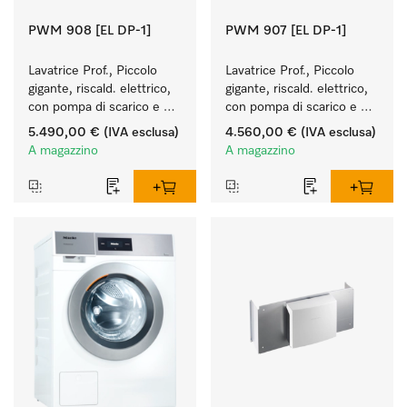
PWM 908 [EL DP-1]
PWM 907 [EL DP-1]
Lavatrice Prof., Piccolo 
Lavatrice Prof., Piccolo 
gigante, riscald. elettrico, 
gigante, riscald. elettrico, 
con pompa di scarico e 
con pompa di scarico e 
programmi specifici per 
programmi specifici per 
5.490,00 €
(IVA esclusa)
4.560,00 €
(IVA esclusa)
target. Resa 8 kg 
target. Resa 7 kg 
A magazzino
A magazzino
in 49 min.
in 49 min.