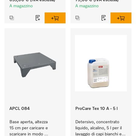
655,00 €
(IVA esclusa)
79,00 €
(IVA esclusa)
l'essiccatoio.
morbidezza duratura dei 
A magazzino
A magazzino
tessuti.
APCL 084
ProCare Tex 10 A - 5 l
Base aperta, altezza 
Detersivo, concentrato 
15 cm per caricare e 
liquido, alcalino, 5 l per il 
scaricare in modo 
lavaggio di capi bianchi e 