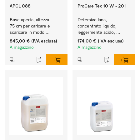
APCL 088
ProCare Tex 10 W - 20 l
Base aperta, altezza 
Detersivo lana, 
75 cm per caricare e 
concentrato liquido, 
scaricare in modo 
leggermente acido, 
ergonomico la lavatrice e 
20 l per il lavaggio a 
845,00 €
(IVA esclusa)
174,00 €
(IVA esclusa)
l'essiccatoio.
macchina della lana.
A magazzino
A magazzino