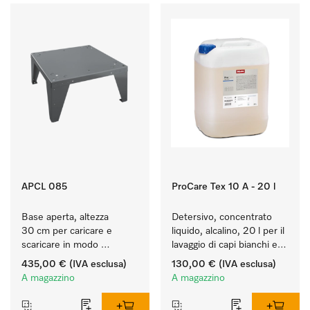
APCL 085
ProCare Tex 10 A - 20 l
Base aperta, altezza 
Detersivo, concentrato 
30 cm per caricare e 
liquido, alcalino, 20 l per il 
scaricare in modo 
lavaggio di capi bianchi e 
ergonomico la lavatrice e 
colorati resistenti.
435,00 €
(IVA esclusa)
130,00 €
(IVA esclusa)
l'essiccatoio.
A magazzino
A magazzino