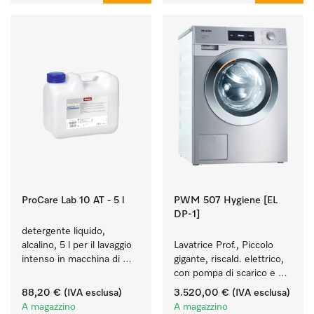
ProCare Lab 10 AT - 5 l
PWM 507 Hygiene [EL
DP-1]
detergente liquido, 
alcalino, 5 l per il lavaggio 
Lavatrice Prof., Piccolo 
intenso in macchina di 
gigante, riscald. elettrico, 
utensili e vetreria di 
con pompa di scarico e 
laboratorio.
programmi di disinfezione. 
88,20 €
(IVA esclusa)
3.520,00 €
(IVA esclusa)
Resa 7 kg in 49 min.
A magazzino
A magazzino