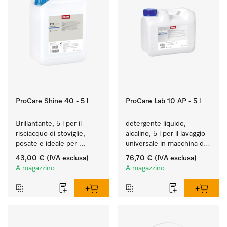
ProCare Shine 40 - 5 l
ProCare Lab 10 AP - 5 l
Brillantante, 5 l per il 
detergente liquido, 
risciacquo di stoviglie, 
alcalino, 5 l per il lavaggio 
posate e ideale per 
universale in macchina di 
bicchieri.
vetreria e utensili da 
43,00 €
(IVA esclusa)
76,70 €
(IVA esclusa)
laboratorio.
A magazzino
A magazzino