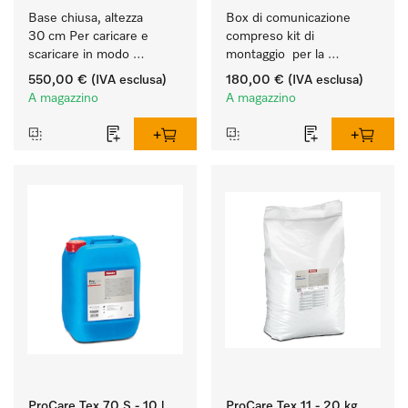
Base chiusa, altezza 
Box di comunicazione 
30 cm Per caricare e 
compreso kit di 
scaricare in modo 
montaggio  per la 
ergonomico la lavatrice e 
connessione di 
550,00 €
(IVA esclusa)
180,00 €
(IVA esclusa)
l'essiccatoio.
lavatrice/essiccatoio a 
A magazzino
A magazzino
evacuazione a sistemi 
esterni.
ProCare Tex 70 S - 10 l
ProCare Tex 11 - 20 kg