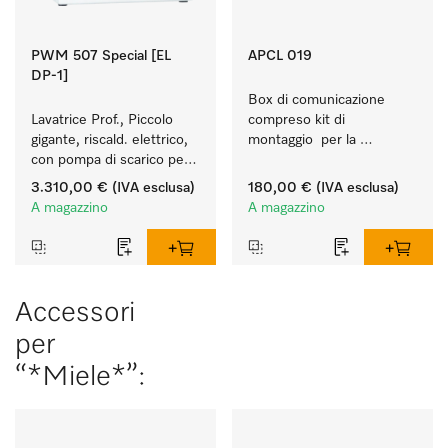
PWM 507 Special [EL
APCL 019
DP-1]
Box di comunicazione 
Lavatrice Prof., Piccolo 
compreso kit di 
gigante, riscald. elettrico, 
montaggio  per la 
con pompa di scarico per 
connessione di 
applicazioni speciali con 
lavatrice/essiccatoio a 
3.310,00 €
(IVA esclusa)
180,00 €
(IVA esclusa)
programmi personalizzati. 
evacuazione a sistemi 
A magazzino
A magazzino
Capacità di carico 7 kg.
esterni.
Accessori
per
“*Miele*”: