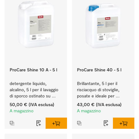
ProCare Shine 10 A - 5 l
ProCare Shine 40 - 5 l
detergente liquido, 
Brillantante, 5 l per il 
alcalino, 5 l per il lavaggio 
risciacquo di stoviglie, 
di sporco ostinato su 
posate e ideale per 
stoviglie, posate e 
bicchieri.
50,00 €
(IVA esclusa)
43,00 €
(IVA esclusa)
bicchieri.
A magazzino
A magazzino