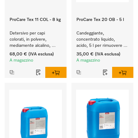
ProCare Tex 11 COL - 8 kg
ProCare Tex 20 OB - 5 l
Detersivo per capi 
Candeggiante, 
colorati, in polvere, 
concentrato liquido, 
mediamente alcalino, 
acido, 5 l per rimuovere 
8 kg per preservare i 
efficacemente le macchie 
68,00 €
(IVA esclusa)
35,00 €
(IVA esclusa)
colori e il lavaggio dei capi 
più ostinate.
A magazzino
A magazzino
colorati.