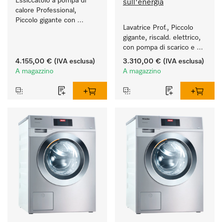
Essiccatoio a pompa di 
sull'energia
calore Professional, 
Piccolo gigante con 
Lavatrice Prof., Piccolo 
consumi energetici ridotti 
gigante, riscald. elettrico, 
e durate brevi. Quantità di 
con pompa di scarico e 
carico 8 kg.
programmi specifici per 
4.155,00 €
(IVA esclusa)
3.310,00 €
(IVA esclusa)
target. Resa 7 kg 
A magazzino
A magazzino
in 49 min.