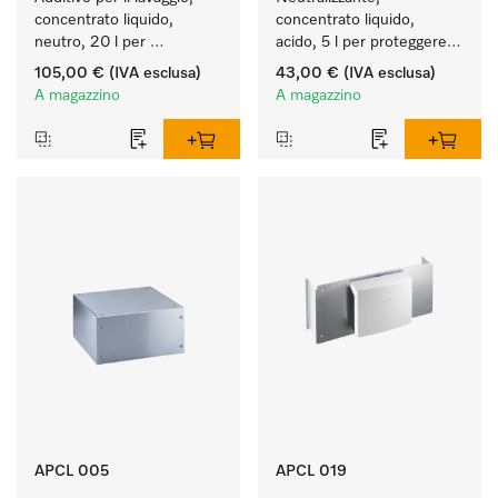
concentrato liquido, 
concentrato liquido, 
neutro, 20 l per 
acido, 5 l per proteggere 
rimuovere in modo 
in modo ottimale i tessuti 
105,00 €
(IVA esclusa)
43,00 €
(IVA esclusa)
efficace le macchie di 
mediante neutralizzazione 
A magazzino
A magazzino
grasso.
affidabile.
APCL 005
APCL 019