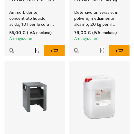
Ammorbidente, 
Detersivo universale, in 
concentrato liquido, 
polvere, mediamente 
acido, 10 l per la cura 
alcalino, 20 kg per il 
delle fibre e una 
lavaggio di capi bianchi e 
55,00 €
(IVA esclusa)
79,00 €
(IVA esclusa)
morbidezza duratura dei 
colorati resistenti.
A magazzino
A magazzino
tessuti.