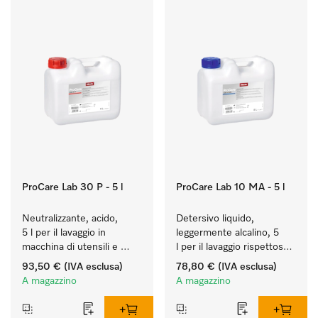
ProCare Lab 30 P - 5 l
ProCare Lab 10 MA - 5 l
Neutralizzante, acido, 
Detersivo liquido, 
5 l per il lavaggio in 
leggermente alcalino, 5 
macchina di utensili e 
l per il lavaggio rispettoso 
vetreria di laboratorio.
dei materiali (vetreria e 
93,50 €
(IVA esclusa)
78,80 €
(IVA esclusa)
utensili di laboratorio).
A magazzino
A magazzino