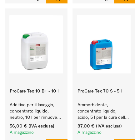
ProCare Tex 10 B+ - 10 l
ProCare Tex 70 S - 5 l
Additivo per il lavaggio, 
Ammorbidente, 
concentrato liquido, 
concentrato liquido, 
neutro, 10 l per rimuovere 
acido, 5 l per la cura delle 
in modo efficace le 
fibre e una morbidezza 
56,00 €
(IVA esclusa)
37,00 €
(IVA esclusa)
macchie di grasso.
duratura dei tessuti.
A magazzino
A magazzino