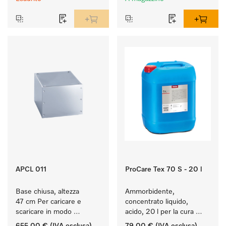
affidabile.
APCL 011
ProCare Tex 70 S - 20 l
Base chiusa, altezza 
Ammorbidente, 
47 cm Per caricare e 
concentrato liquido, 
scaricare in modo 
acido, 20 l per la cura 
ergonomico la lavatrice e 
delle fibre e una 