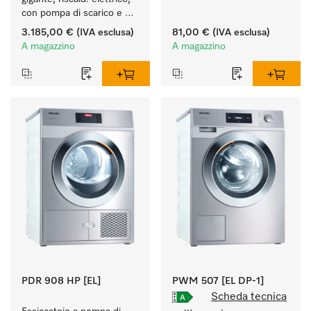
con pompa di scarico e 
programmi specifici per 
3.185,00 €
(IVA esclusa)
81,00 €
(IVA esclusa)
target. Resa 7 kg 
A magazzino
A magazzino
in 49 min.
PDR 908 HP [EL]
PWM 507 [EL DP-1]
Scheda tecnica