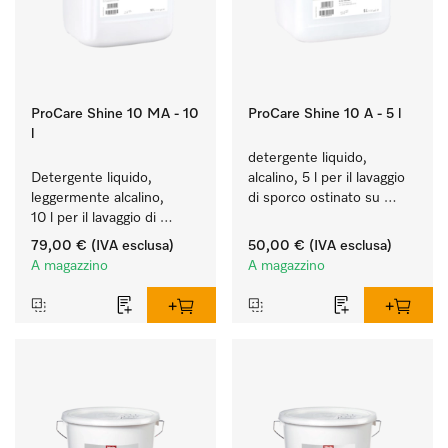
ProCare Shine 10 MA - 10
ProCare Shine 10 A - 5 l
l
detergente liquido, 
Detergente liquido, 
alcalino, 5 l per il lavaggio 
leggermente alcalino, 
di sporco ostinato su 
10 l per il lavaggio di 
stoviglie, posate e 
sporco leggero su 
bicchieri.
79,00 €
(IVA esclusa)
50,00 €
(IVA esclusa)
stoviglie, posate e 
A magazzino
A magazzino
bicchieri.