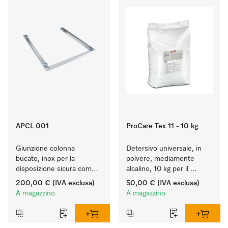
APCL 001
ProCare Tex 11 - 10 kg
Giunzione colonna 
Detersivo universale, in 
bucato, inox per la 
polvere, mediamente 
disposizione sicura come 
alcalino, 10 kg per il 
colonna bucato.
lavaggio di capi bianchi e 
200,00 €
(IVA esclusa)
50,00 €
(IVA esclusa)
colorati resistenti.
A magazzino
A magazzino