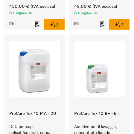
ergonomico la lavatrice e 
colorati resistenti.
430,00 €
(IVA esclusa)
49,00 €
(IVA esclusa)
l'essiccatoio.
A magazzino
A magazzino
ProCare Tex 10 MA - 20 l
ProCare Tex 10 B+ - 5 l
Det. per capi 
Additivo per il lavaggio, 
delicati/colorati, conc. 
concentrato liquido, 