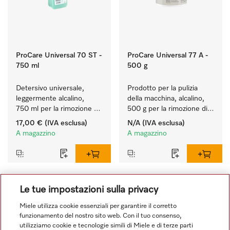
ProCare Universal 70 ST -
ProCare Universal 77 A -
750 ml
500 g
Detersivo universale, 
Prodotto per la pulizia 
leggermente alcalino, 
della macchina, alcalino, 
750 ml per la rimozione 
500 g per la rimozione di 
delicata di residui di 
depositi di amido ostinati.
17,00 €
(IVA esclusa)
N/A
(IVA esclusa)
grasso e sporco.
A magazzino
A magazzino
Le tue impostazioni sulla privacy
1
2
3
4
5
6
7
8
Miele utilizza cookie essenziali per garantire il corretto
funzionamento del nostro sito web. Con il tuo consenso,
utilizziamo cookie e tecnologie simili di Miele e di terze parti