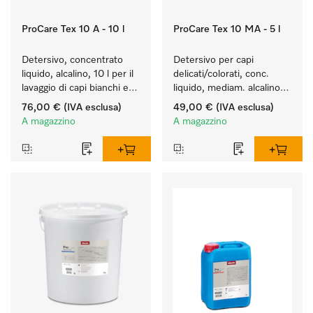
ProCare Tex 10 A - 10 l
ProCare Tex 10 MA - 5 l
Detersivo, concentrato 
Detersivo per capi 
liquido, alcalino, 10 l per il 
delicati/colorati, conc. 
lavaggio di capi bianchi e 
liquido, mediam. alcalino, 
colorati resistenti.
5 l per il lavaggio di capi 
76,00 €
(IVA esclusa)
49,00 €
(IVA esclusa)
colorati e capi delicati.
A magazzino
A magazzino