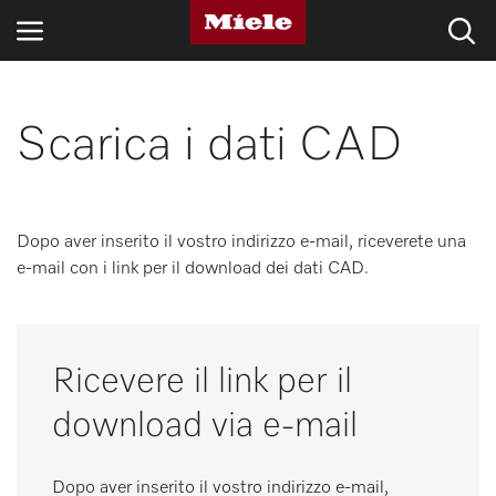
SETTORI
Scarica i dati CAD
BLOG E NOVITÀ
PRODOTTI
Dopo aver inserito il vostro indirizzo e-mail, riceverete una
e-mail con i link per il download dei dati CAD.
SHOP
ASSISTENZA E SUPPORTO
Ricevere il link per il
PRIVATI
download via e-mail
Ricerca
Dopo aver inserito il vostro indirizzo e-mail,