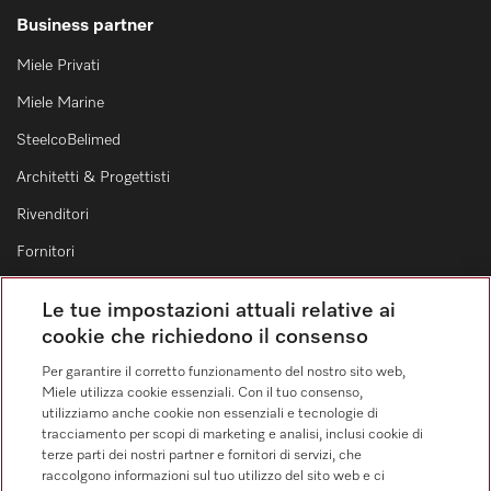
Business partner
Miele Privati
Miele Marine
SteelcoBelimed
Architetti & Progettisti
Rivenditori
Fornitori
Le tue impostazioni attuali relative ai
Contatti
cookie che richiedono il consenso
Elenco dei contatti
Per garantire il corretto funzionamento del nostro sito web,
Miele utilizza cookie essenziali. Con il tuo consenso,
Vendita
utilizziamo anche cookie non essenziali e tecnologie di
0471 666 319
tracciamento per scopi di marketing e analisi, inclusi cookie di
terze parti dei nostri partner e fornitori di servizi, che
Servizio assistenza
raccolgono informazioni sul tuo utilizzo del sito web e ci
0471 666 319