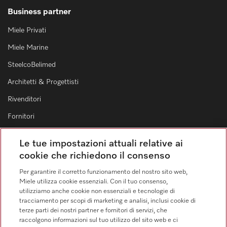
Business partner
Miele Privati
Miele Marine
SteelcoBelimed
Architetti & Progettisti
Rivenditori
Fornitori
Le tue impostazioni attuali relative ai
Contatti
cookie che richiedono il consenso
Elenco dei contatti
Per garantire il corretto funzionamento del nostro sito web,
Miele utilizza cookie essenziali. Con il tuo consenso,
Vendita
utilizziamo anche cookie non essenziali e tecnologie di
0471 666 319
tracciamento per scopi di marketing e analisi, inclusi cookie di
terze parti dei nostri partner e fornitori di servizi, che
Servizio assistenza
raccolgono informazioni sul tuo utilizzo del sito web e ci
0471 666 319