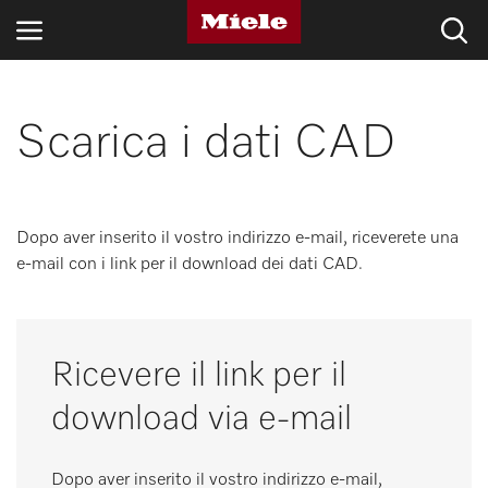
SETTORI
Scarica i dati CAD
BLOG E NOVITÀ
PRODOTTI
Dopo aver inserito il vostro indirizzo e-mail, riceverete una
e-mail con i link per il download dei dati CAD.
SHOP
ASSISTENZA E SUPPORTO
Ricevere il link per il
PRIVATI
download via e-mail
Ricerca
Dopo aver inserito il vostro indirizzo e-mail,