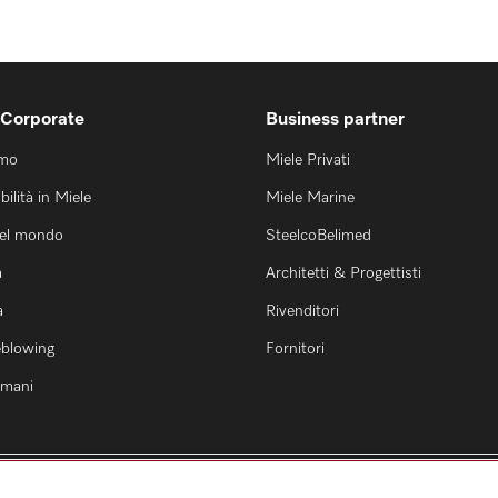
 Corporate
Business partner
amo
Miele Privati
bilità in Miele
Miele Marine
nel mondo
SteelcoBelimed
a
Architetti & Progettisti
a
Rivenditori
eblowing
Fornitori
 umani