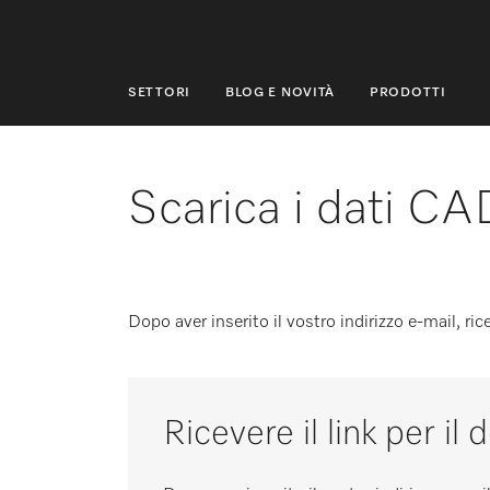
SETTORI
BLOG E NOVITÀ
PRODOTTI
SETTORI
BLOG E NOVITÀ
Scarica i dati CA
PRODOTTI
SHOP
Dopo aver inserito il vostro indirizzo e-mail, ri
ASSISTENZA E SUPPORTO
PRIVATI
Ricevere il link per il
Ricerca