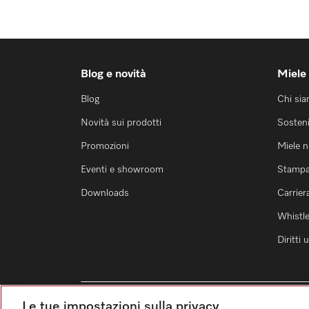
Blog e novità
Miele
Blog
Chi si
Novità sui prodotti
Sosteni
Promozioni
Miele 
Eventi e showroom
Stamp
Downloads
Carrier
Whistl
Diritti
Le tue impostazioni sulla privacy