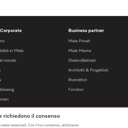
 Corporate
Business partner
amo
Miele Privati
bilità in Miele
Miele Marine
nel mondo
SteelcoBelimed
a
Architetti & Progettisti
a
Rivenditori
eblowing
Fornitori
 umani
he richiedono il consenso
cookie essenziali. Con il tuo consenso, utilizziamo