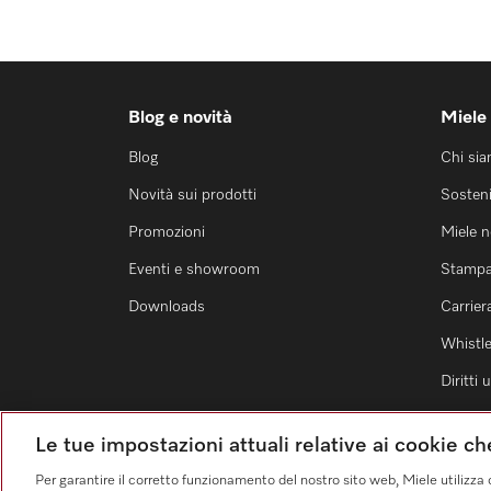
Blog e novità
Miele
Blog
Chi si
Novità sui prodotti
Sosteni
Promozioni
Miele 
Eventi e showroom
Stamp
Downloads
Carrier
Whistl
Diritti
Le tue impostazioni attuali relative ai cookie c
Per garantire il corretto funzionamento del nostro sito web, Miele utilizza 