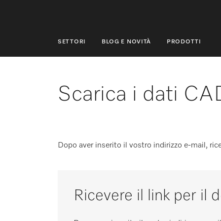
SETTORI
BLOG E NOVITÀ
PRODOTTI
SETTORI
BLOG E NOVITÀ
Scarica i dati CA
PRODOTTI
SHOP
Dopo aver inserito il vostro indirizzo e-mail, ri
ASSISTENZA E SUPPORTO
PRIVATI
Ricevere il link per il
Ricerca