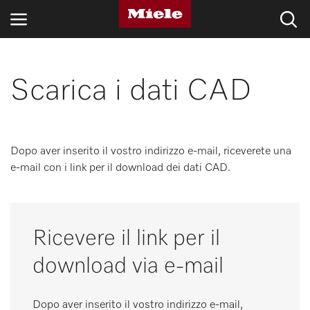
SETTORI
Scarica i dati CAD
BLOG E NOVITÀ
PRODOTTI
Dopo aver inserito il vostro indirizzo e-mail, riceverete una
e-mail con i link per il download dei dati CAD.
SHOP
ASSISTENZA E SUPPORTO
Ricevere il link per il
PRIVATI
download via e-mail
Ricerca
Dopo aver inserito il vostro indirizzo e-mail,