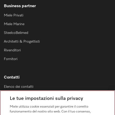
Business partner
Miele Privati
Miele Marine
SteelcoBelimed
Architetti & Progettisti
Rivenditori
Fornitori
Contatti
Elenco dei contatti
Vendita
Le tue impostazioni sulla privacy
0471 666 319
Miele utilizza cookie essenziali per garantire il corretto
Servizio assistenza
funzionamento del nostro sito web. Con il tuo consenso,
0471 666 319