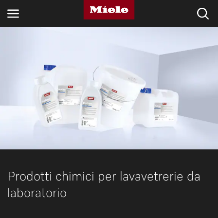
SETTORI
BLOG E NOVITÀ
PRODOTTI
SHOP
ASSISTENZA E SUPPORTO
PRIVATI
Prodotti chimici per lavavetrerie da
laboratorio
Ricerca