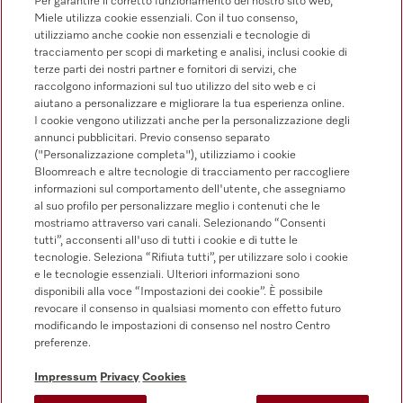
Elenco dei contatti
Per garantire il corretto funzionamento del nostro sito web,
Miele utilizza cookie essenziali. Con il tuo consenso,
Vendita
utilizziamo anche cookie non essenziali e tecnologie di
0471 666 319
tracciamento per scopi di marketing e analisi, inclusi cookie di
terze parti dei nostri partner e fornitori di servizi, che
Servizio assistenza
raccolgono informazioni sul tuo utilizzo del sito web e ci
0471 666 319
aiutano a personalizzare e migliorare la tua esperienza online.
I cookie vengono utilizzati anche per la personalizzazione degli
annunci pubblicitari. Previo consenso separato
("Personalizzazione completa"), utilizziamo i cookie
Bloomreach e altre tecnologie di tracciamento per raccogliere
informazioni sul comportamento dell'utente, che assegniamo
al suo profilo per personalizzare meglio i contenuti che le
mostriamo attraverso vari canali. Selezionando “Consenti
Segui Miele Professional
tutti”, acconsenti all'uso di tutti i cookie e di tutte le
tecnologie. Seleziona “Rifiuta tutti”, per utilizzare solo i cookie
e le tecnologie essenziali. Ulteriori informazioni sono
disponibili alla voce “Impostazioni dei cookie”. È possibile
revocare il consenso in qualsiasi momento con effetto futuro
modificando le impostazioni di consenso nel nostro Centro
Tutela della privacy
preferenze.
Condizioni di utilizzo
Impressum
Privacy
Cookies
Impressum