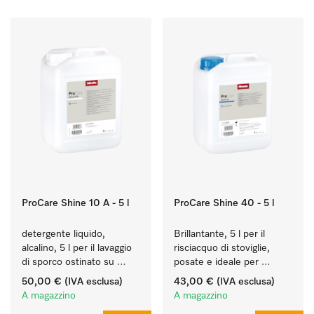
ProCare Shine 10 A - 5 l
ProCare Shine 40 - 5 l
detergente liquido, 
Brillantante, 5 l per il 
alcalino, 5 l per il lavaggio 
risciacquo di stoviglie, 
di sporco ostinato su 
posate e ideale per 
stoviglie, posate e 
bicchieri.
50,00 €
(IVA esclusa)
43,00 €
(IVA esclusa)
bicchieri.
A magazzino
A magazzino