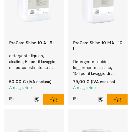
ProCare Shine 10 A - 5 l
ProCare Shine 10 MA - 10
l
detergente liquido, 
alcalino, 5 l per il lavaggio 
Detergente liquido, 
di sporco ostinato su 
leggermente alcalino, 
stoviglie, posate e 
10 l per il lavaggio di 
bicchieri.
sporco leggero su 
50,00 €
(IVA esclusa)
79,00 €
(IVA esclusa)
stoviglie, posate e 
A magazzino
A magazzino
bicchieri.