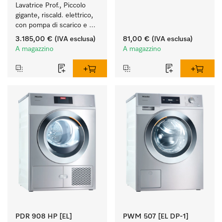
Lavatrice Prof., Piccolo 
gigante, riscald. elettrico, 
con pompa di scarico e 
programmi specifici per 
3.185,00 €
(IVA esclusa)
81,00 €
(IVA esclusa)
target. Resa 7 kg 
A magazzino
A magazzino
in 49 min.
PDR 908 HP [EL]
PWM 507 [EL DP-1]