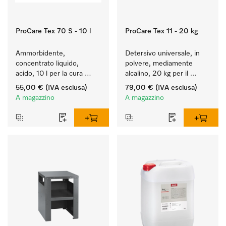
ProCare Tex 70 S - 10 l
ProCare Tex 11 - 20 kg
Ammorbidente, 
Detersivo universale, in 
concentrato liquido, 
polvere, mediamente 
acido, 10 l per la cura 
alcalino, 20 kg per il 
delle fibre e una 
lavaggio di capi bianchi e 
55,00 €
(IVA esclusa)
79,00 €
(IVA esclusa)
morbidezza duratura dei 
colorati resistenti.
A magazzino
A magazzino
tessuti.