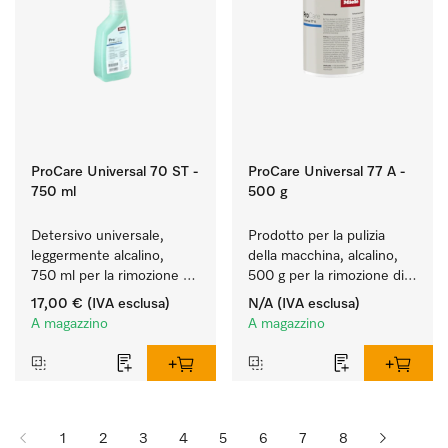
ProCare Universal 70 ST -
ProCare Universal 77 A -
750 ml
500 g
Detersivo universale, 
Prodotto per la pulizia 
leggermente alcalino, 
della macchina, alcalino, 
750 ml per la rimozione 
500 g per la rimozione di 
delicata di residui di 
depositi di amido ostinati.
17,00 €
(IVA esclusa)
N/A
(IVA esclusa)
grasso e sporco.
A magazzino
A magazzino
1
2
3
4
5
6
7
8