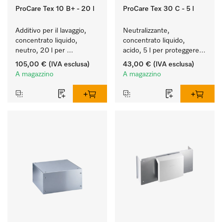
ProCare Tex 10 B+ - 20 l
ProCare Tex 30 C - 5 l
Additivo per il lavaggio, 
Neutralizzante, 
concentrato liquido, 
concentrato liquido, 
neutro, 20 l per 
acido, 5 l per proteggere 
rimuovere in modo 
in modo ottimale i tessuti 
105,00 €
(IVA esclusa)
43,00 €
(IVA esclusa)
efficace le macchie di 
mediante neutralizzazione 
A magazzino
A magazzino
grasso.
affidabile.