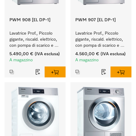
PWM 908 [EL DP-1]
PWM 907 [EL DP-1]
Lavatrice Prof., Piccolo 
Lavatrice Prof., Piccolo 
gigante, riscald. elettrico, 
gigante, riscald. elettrico, 
con pompa di scarico e 
con pompa di scarico e 
programmi specifici per 
programmi specifici per 
5.490,00 €
(IVA esclusa)
4.560,00 €
(IVA esclusa)
target. Resa 8 kg 
target. Resa 7 kg 
A magazzino
A magazzino
in 49 min.
in 49 min.