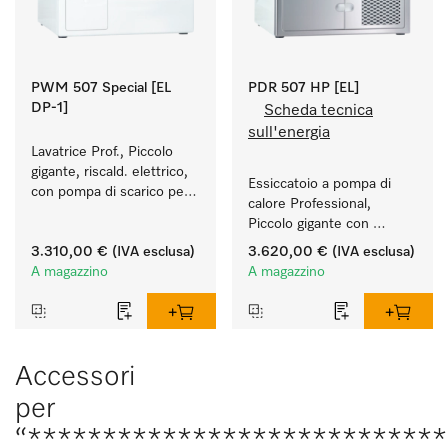
PWM 507 Special [EL
PDR 507 HP [EL]
DP-1]
Scheda tecnica
sull'energia
Lavatrice Prof., Piccolo 
gigante, riscald. elettrico, 
Essiccatoio a pompa di 
con pompa di scarico per 
calore Professional, 
applicazioni speciali con 
Piccolo gigante con 
programmi personalizzati. 
consumi energetici ridotti 
Capacità di carico 7 kg.
3.310,00 €
(IVA esclusa)
3.620,00 €
(IVA esclusa)
e durate brevi. Quantità di 
A magazzino
A magazzino
carico 7 kg.
Accessori
per
“***************************