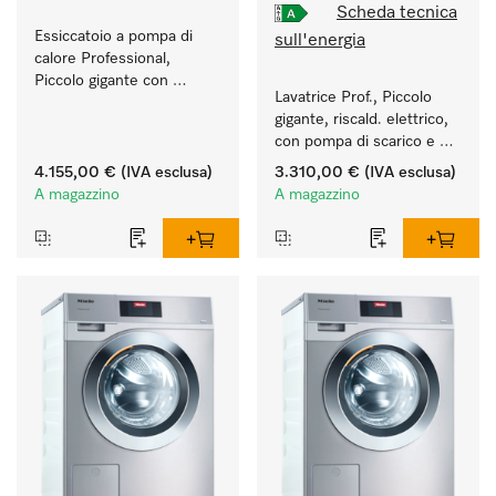
Scheda tecnica
Essiccatoio a pompa di 
sull'energia
calore Professional, 
Piccolo gigante con 
Lavatrice Prof., Piccolo 
consumi energetici ridotti 
gigante, riscald. elettrico, 
e durate brevi. Quantità di 
con pompa di scarico e 
carico 8 kg.
programmi specifici per 
4.155,00 €
(IVA esclusa)
3.310,00 €
(IVA esclusa)
target. Resa 7 kg 
A magazzino
A magazzino
in 49 min.