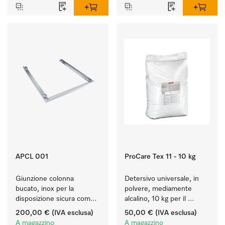
APCL 001
ProCare Tex 11 - 10 kg
Giunzione colonna 
Detersivo universale, in 
bucato, inox per la 
polvere, mediamente 
disposizione sicura come 
alcalino, 10 kg per il 
colonna bucato.
lavaggio di capi bianchi e 
200,00 €
(IVA esclusa)
50,00 €
(IVA esclusa)
colorati resistenti.
A magazzino
A magazzino