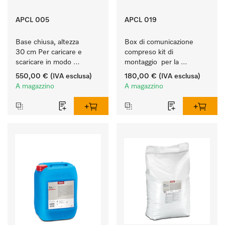
APCL 005
APCL 019
Base chiusa, altezza 
Box di comunicazione 
30 cm Per caricare e 
compreso kit di 
scaricare in modo 
montaggio  per la 
ergonomico la lavatrice e 
connessione di 
550,00 €
(IVA esclusa)
180,00 €
(IVA esclusa)
l'essiccatoio.
lavatrice/essiccatoio a 
A magazzino
A magazzino
evacuazione a sistemi 
esterni.