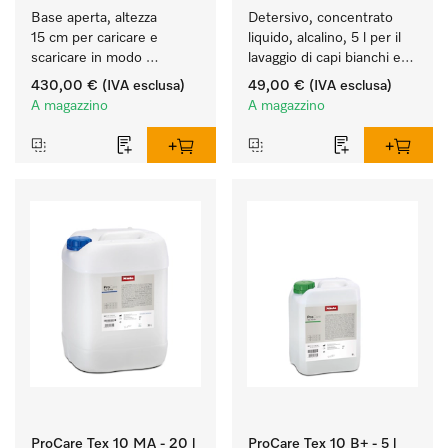
Base aperta, altezza 
Detersivo, concentrato 
15 cm per caricare e 
liquido, alcalino, 5 l per il 
scaricare in modo 
lavaggio di capi bianchi e 
ergonomico la lavatrice e 
colorati resistenti.
430,00 €
(IVA esclusa)
49,00 €
(IVA esclusa)
l'essiccatoio.
A magazzino
A magazzino
ProCare Tex 10 MA - 20 l
ProCare Tex 10 B+ - 5 l