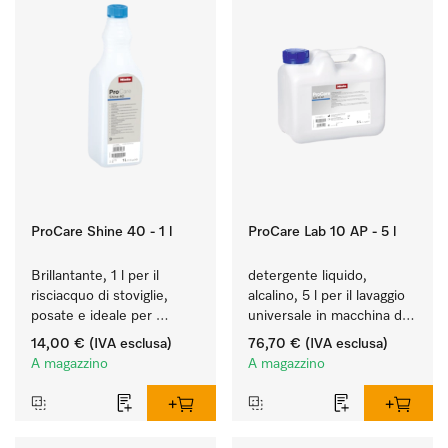
ProCare Shine 40 - 1 l
ProCare Lab 10 AP - 5 l
Brillantante, 1 l per il 
detergente liquido, 
risciacquo di stoviglie, 
alcalino, 5 l per il lavaggio 
posate e ideale per 
universale in macchina di 
bicchieri.
vetreria e utensili da 
14,00 €
(IVA esclusa)
76,70 €
(IVA esclusa)
laboratorio.
A magazzino
A magazzino