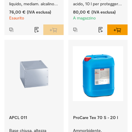
liquido, mediam. alcalino, 
acido, 10 l per proteggere 
10 l per il lavaggio di capi 
in modo ottimale i tessuti 
76,00 €
(IVA esclusa)
80,00 €
(IVA esclusa)
colorati e capi delicati.
mediante neutralizzazione 
Esaurito
A magazzino
affidabile.
APCL 011
ProCare Tex 70 S - 20 l
Base chiusa, altezza 
Ammorbidente, 