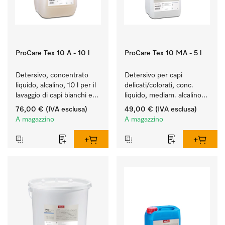
ProCare Tex 10 A - 10 l
ProCare Tex 10 MA - 5 l
Detersivo, concentrato 
Detersivo per capi 
liquido, alcalino, 10 l per il 
delicati/colorati, conc. 
lavaggio di capi bianchi e 
liquido, mediam. alcalino, 
colorati resistenti.
5 l per il lavaggio di capi 
76,00 €
(IVA esclusa)
49,00 €
(IVA esclusa)
colorati e capi delicati.
A magazzino
A magazzino