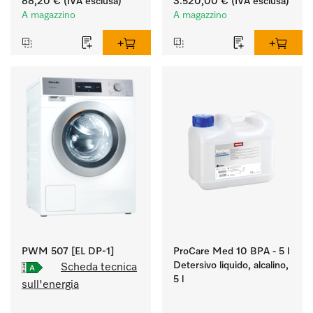
88,20 €
(IVA esclusa)
3.520,00 €
(IVA esclusa)
Resa 7 kg in 49 min.
A magazzino
A magazzino
PWM 507 [EL DP-1]
ProCare Med 10 BPA - 5 l
Detersivo liquido, alcalino,
Scheda tecnica
5 l
sull'energia