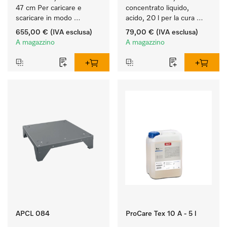
47 cm Per caricare e 
concentrato liquido, 
scaricare in modo 
acido, 20 l per la cura 
ergonomico la lavatrice e 
delle fibre e una 
655,00 €
(IVA esclusa)
79,00 €
(IVA esclusa)
l'essiccatoio.
morbidezza duratura dei 
A magazzino
A magazzino
tessuti.
APCL 084
ProCare Tex 10 A - 5 l