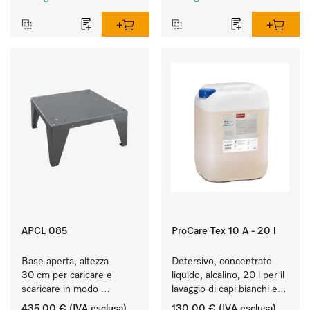
APCL 085
ProCare Tex 10 A - 20 l
Base aperta, altezza 
Detersivo, concentrato 
30 cm per caricare e 
liquido, alcalino, 20 l per il 
scaricare in modo 
lavaggio di capi bianchi e 
ergonomico la lavatrice e 
colorati resistenti.
435,00 €
(IVA esclusa)
130,00 €
(IVA esclusa)