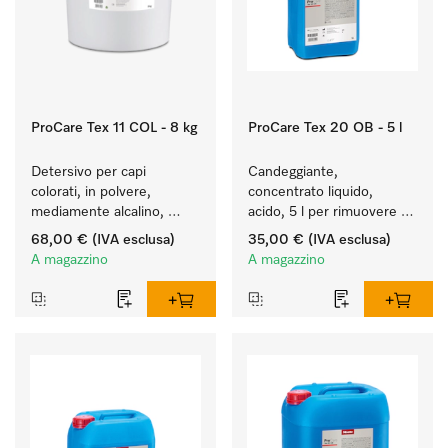
ProCare Tex 11 COL - 8 kg
ProCare Tex 20 OB - 5 l
Detersivo per capi 
Candeggiante, 
colorati, in polvere, 
concentrato liquido, 
mediamente alcalino, 
acido, 5 l per rimuovere 
8 kg per preservare i 
efficacemente le macchie 
68,00 €
(IVA esclusa)
35,00 €
(IVA esclusa)
colori e il lavaggio dei capi 
più ostinate.
A magazzino
A magazzino
colorati.