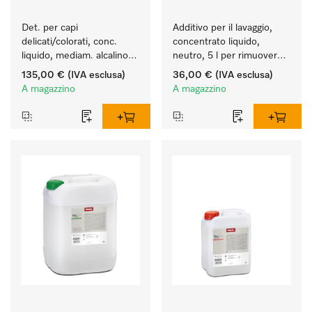
Det. per capi 
Additivo per il lavaggio, 
delicati/colorati, conc. 
concentrato liquido, 
liquido, mediam. alcalino, 
neutro, 5 l per rimuovere 
20 l per il lavaggio di capi 
in modo efficace le 
135,00 €
(IVA esclusa)
36,00 €
(IVA esclusa)
colorati e capi delicati.
macchie di grasso.
A magazzino
A magazzino