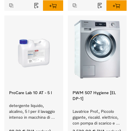
ProCare Lab 10 AT - 5 l
PWM 507 Hygiene [EL
DP-1]
detergente liquido, 
alcalino, 5 l per il lavaggio 
Lavatrice Prof., Piccolo 
intenso in macchina di 
gigante, riscald. elettrico, 
utensili e vetreria di 
con pompa di scarico e 
laboratorio.
programmi di disinfezione. 