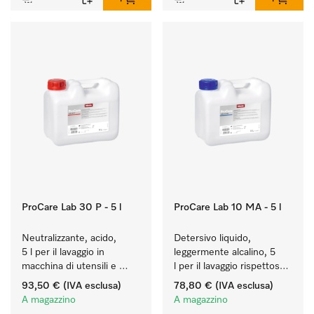
ProCare Lab 30 P - 5 l
ProCare Lab 10 MA - 5 l
Neutralizzante, acido, 
Detersivo liquido, 
5 l per il lavaggio in 
leggermente alcalino, 5 
macchina di utensili e 
l per il lavaggio rispettoso 
vetreria di laboratorio.
dei materiali (vetreria e 
93,50 €
(IVA esclusa)
78,80 €
(IVA esclusa)
utensili di laboratorio).
A magazzino
A magazzino