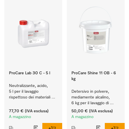
ProCare Lab 30 C - 5 l
ProCare Shine 11 OB - 6
kg
Neutralizzante, acido, 
5 l per il lavaggio 
Detersivo in polvere, 
rispettoso dei materiali 
mediamente alcalino, 
(vetreria e utensili di 
6 kg per il lavaggio di 
laboratorio).
stoviglie, posate e 
77,70 €
(IVA esclusa)
50,00 €
(IVA esclusa)
bicchieri molto sporchi.
A magazzino
A magazzino