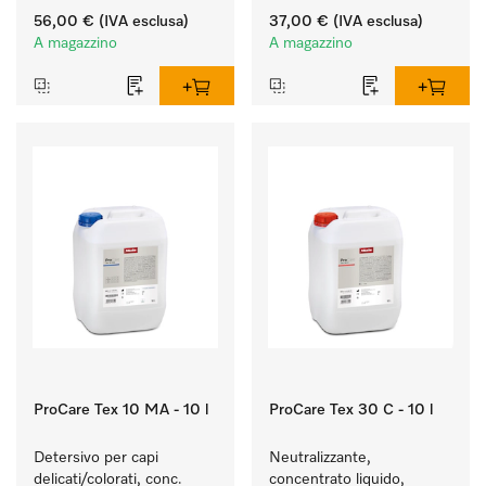
in modo efficace le 
fibre e una morbidezza 
56,00 €
(IVA esclusa)
37,00 €
(IVA esclusa)
macchie di grasso.
duratura dei tessuti.
A magazzino
A magazzino
ProCare Tex 10 MA - 10 l
ProCare Tex 30 C - 10 l
Detersivo per capi 
Neutralizzante, 
delicati/colorati, conc. 
concentrato liquido, 