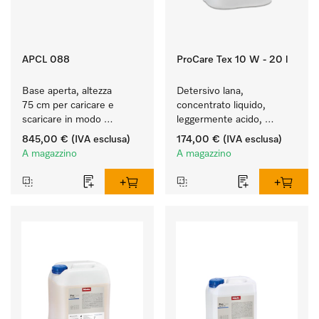
APCL 088
ProCare Tex 10 W - 20 l
Base aperta, altezza 
Detersivo lana, 
75 cm per caricare e 
concentrato liquido, 
scaricare in modo 
leggermente acido, 
ergonomico la lavatrice e 
20 l per il lavaggio a 
845,00 €
(IVA esclusa)
174,00 €
(IVA esclusa)
l'essiccatoio.
macchina della lana.
A magazzino
A magazzino