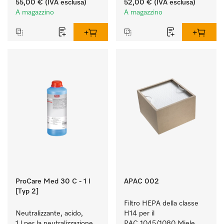
55,00 €
(IVA esclusa)
52,00 €
(IVA esclusa)
morbidezza duratura dei 
più ostinate.
A magazzino
A magazzino
tessuti.
ProCare Med 30 C - 1 l
APAC 002
[Typ 2]
Filtro HEPA della classe 
Neutralizzante, acido, 
H14 per il 
1 l per la neutralizzazione 
PAC 1045/1080 Miele.