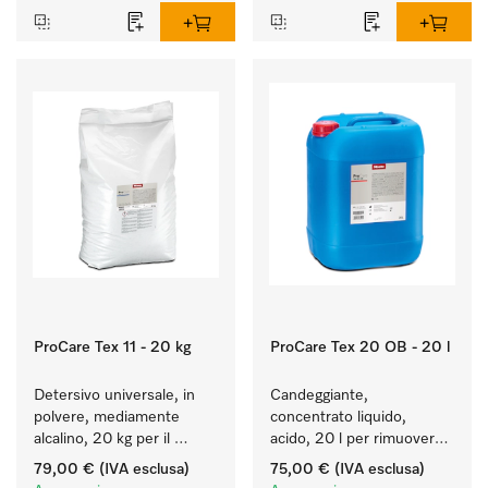
ProCare Tex 11 - 20 kg
ProCare Tex 20 OB - 20 l
Detersivo universale, in 
Candeggiante, 
polvere, mediamente 
concentrato liquido, 
alcalino, 20 kg per il 
acido, 20 l per rimuovere 
lavaggio di capi bianchi e 
efficacemente le macchie 
79,00 €
(IVA esclusa)
75,00 €
(IVA esclusa)
colorati resistenti.
più ostinate.