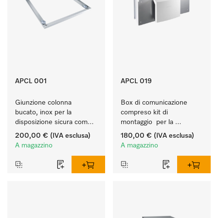
APCL 001
APCL 019
Giunzione colonna 
Box di comunicazione 
bucato, inox per la 
compreso kit di 
disposizione sicura come 
montaggio  per la 
colonna bucato.
connessione di 
200,00 €
(IVA esclusa)
180,00 €
(IVA esclusa)
lavatrice/essiccatoio a 
A magazzino
A magazzino
evacuazione a sistemi 
esterni.