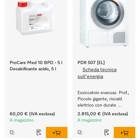
ProCare Med 10 BPD - 5 l
PDR 507 [EL]
Decalcificante acido, 5 l
Scheda tecnica
sull'energia
Essiccatoio evacuaz. Prof., 
Piccolo gigante, riscald. 
elettrico con durate 
particolarmente brevi dei 
60,00 €
(IVA esclusa)
2.815,00 €
(IVA esclusa)
programmi. 
A magazzino
A magazzino
Resa 7 kg 7 kg in 37 min 
minuti.