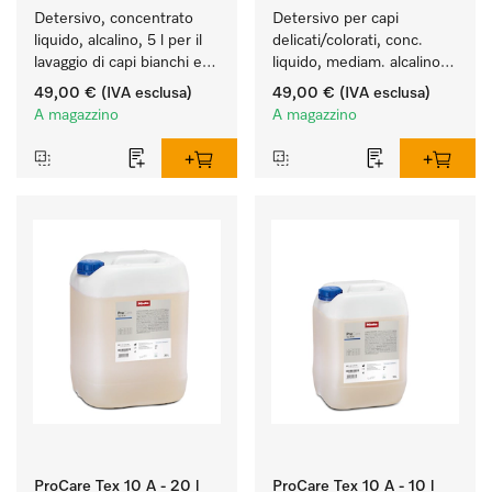
Detersivo, concentrato 
Detersivo per capi 
liquido, alcalino, 5 l per il 
delicati/colorati, conc. 
lavaggio di capi bianchi e 
liquido, mediam. alcalino, 
colorati resistenti.
5 l per il lavaggio di capi 
49,00 €
(IVA esclusa)
49,00 €
(IVA esclusa)
colorati e capi delicati.
A magazzino
A magazzino
ProCare Tex 10 A - 20 l
ProCare Tex 10 A - 10 l