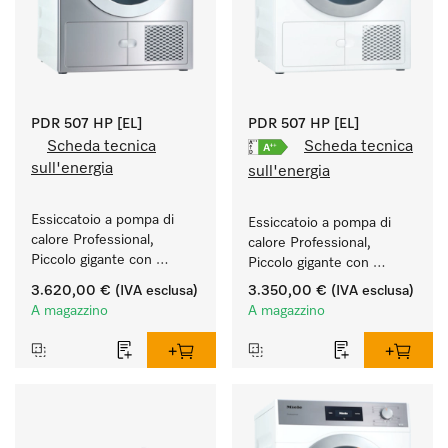
PDR 507 HP [EL]
PDR 507 HP [EL]
Scheda tecnica
Scheda tecnica
sull'energia
sull'energia
Essiccatoio a pompa di 
Essiccatoio a pompa di 
calore Professional, 
calore Professional, 
Piccolo gigante con 
Piccolo gigante con 
consumi energetici ridotti 
consumi energetici ridotti 
3.620,00 €
(IVA esclusa)
3.350,00 €
(IVA esclusa)
e durate brevi. Quantità di 
e durate brevi. Quantità di 
A magazzino
A magazzino
carico 7 kg.
carico 7 kg.