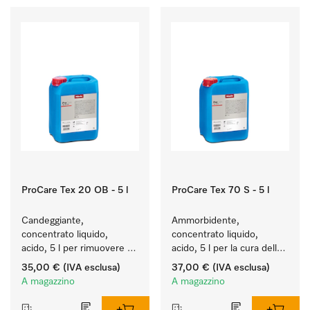
ProCare Tex 20 OB - 5 l
ProCare Tex 70 S - 5 l
Candeggiante, 
Ammorbidente, 
concentrato liquido, 
concentrato liquido, 
acido, 5 l per rimuovere 
acido, 5 l per la cura delle 
efficacemente le macchie 
fibre e una morbidezza 
35,00 €
(IVA esclusa)
37,00 €
(IVA esclusa)
più ostinate.
duratura dei tessuti.
A magazzino
A magazzino