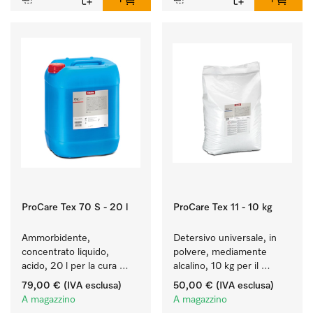
ProCare Tex 70 S - 20 l
ProCare Tex 11 - 10 kg
Ammorbidente, 
Detersivo universale, in 
concentrato liquido, 
polvere, mediamente 
acido, 20 l per la cura 
alcalino, 10 kg per il 
delle fibre e una 
lavaggio di capi bianchi e 
79,00 €
(IVA esclusa)
50,00 €
(IVA esclusa)
morbidezza duratura dei 
colorati resistenti.
A magazzino
A magazzino
tessuti.