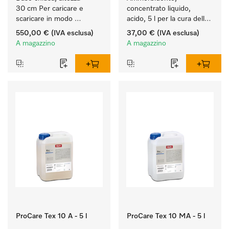
30 cm Per caricare e 
concentrato liquido, 
scaricare in modo 
acido, 5 l per la cura delle 
ergonomico la lavatrice e 
fibre e una morbidezza 
550,00 €
(IVA esclusa)
37,00 €
(IVA esclusa)
l'essiccatoio.
duratura dei tessuti.
A magazzino
A magazzino
ProCare Tex 10 A - 5 l
ProCare Tex 10 MA - 5 l