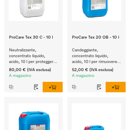
ProCare Tex 30 C - 10 l
ProCare Tex 20 OB - 10 l
Neutralizzante, 
Candeggiante, 
concentrato liquido, 
concentrato liquido, 
acido, 10 l per proteggere 
acido, 10 l per rimuovere 
in modo ottimale i tessuti 
efficacemente le macchie 
80,00 €
(IVA esclusa)
52,00 €
(IVA esclusa)
mediante neutralizzazione 
più ostinate.
A magazzino
A magazzino
affidabile.