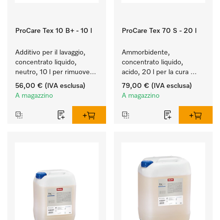
ProCare Tex 10 B+ - 10 l
ProCare Tex 70 S - 20 l
Additivo per il lavaggio, 
Ammorbidente, 
concentrato liquido, 
concentrato liquido, 
neutro, 10 l per rimuovere 
acido, 20 l per la cura 
in modo efficace le 
delle fibre e una 
56,00 €
(IVA esclusa)
79,00 €
(IVA esclusa)
macchie di grasso.
morbidezza duratura dei 
A magazzino
A magazzino
tessuti.