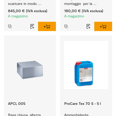
scaricare in modo 
montaggio  per la 
ergonomico la lavatrice e 
connessione di 
845,00 €
(IVA esclusa)
180,00 €
(IVA esclusa)
l'essiccatoio.
lavatrice/essiccatoio a 
A magazzino
A magazzino
evacuazione a sistemi 
esterni.
APCL 005
ProCare Tex 70 S - 5 l
Base chiusa, altezza 
Ammorbidente, 