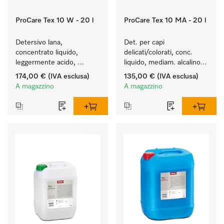
ProCare Tex 10 W - 20 l
ProCare Tex 10 MA - 20 l
Detersivo lana, 
Det. per capi 
concentrato liquido, 
delicati/colorati, conc. 
leggermente acido, 
liquido, mediam. alcalino, 
20 l per il lavaggio a 
20 l per il lavaggio di capi 
174,00 €
(IVA esclusa)
135,00 €
(IVA esclusa)
macchina della lana.
colorati e capi delicati.
A magazzino
A magazzino