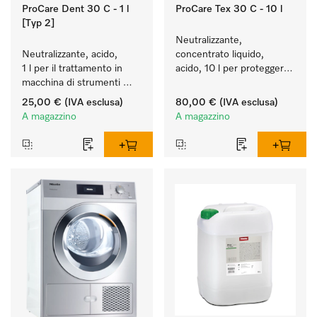
ProCare Dent 30 C - 1 l
ProCare Tex 30 C - 10 l
[Typ 2]
Neutralizzante, 
Neutralizzante, acido, 
concentrato liquido, 
1 l per il trattamento in 
acido, 10 l per proteggere 
macchina di strumenti 
in modo ottimale i tessuti 
odontoiatrici e di 
mediante neutralizzazione 
25,00 €
(IVA esclusa)
80,00 €
(IVA esclusa)
trasmissione.
affidabile.
A magazzino
A magazzino