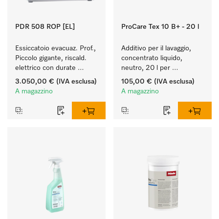
PDR 508 ROP [EL]
ProCare Tex 10 B+ - 20 l
Essiccatoio evacuaz. Prof., 
Additivo per il lavaggio, 
Piccolo gigante, riscald. 
concentrato liquido, 
elettrico con durate 
neutro, 20 l per 
particolarmente brevi dei 
rimuovere in modo 
3.050,00 €
(IVA esclusa)
105,00 €
(IVA esclusa)
programmi. 
efficace le macchie di 
A magazzino
A magazzino
Resa 8 kg 8 kg in 42 min 
grasso.
minuti.