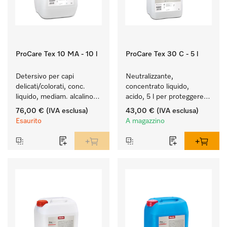
ProCare Tex 10 MA - 10 l
ProCare Tex 30 C - 5 l
Detersivo per capi 
Neutralizzante, 
delicati/colorati, conc. 
concentrato liquido, 
liquido, mediam. alcalino, 
acido, 5 l per proteggere 
10 l per il lavaggio di capi 
in modo ottimale i tessuti 
76,00 €
(IVA esclusa)
43,00 €
(IVA esclusa)
colorati e capi delicati.
mediante neutralizzazione 
Esaurito
A magazzino
affidabile.