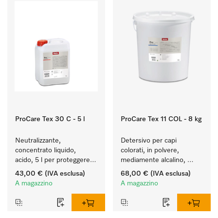
ProCare Tex 30 C - 5 l
ProCare Tex 11 COL - 8 kg
Neutralizzante, 
Detersivo per capi 
concentrato liquido, 
colorati, in polvere, 
acido, 5 l per proteggere 
mediamente alcalino, 
in modo ottimale i tessuti 
8 kg per preservare i 
43,00 €
(IVA esclusa)
68,00 €
(IVA esclusa)
mediante neutralizzazione 
colori e il lavaggio dei capi 
A magazzino
A magazzino
affidabile.
colorati.