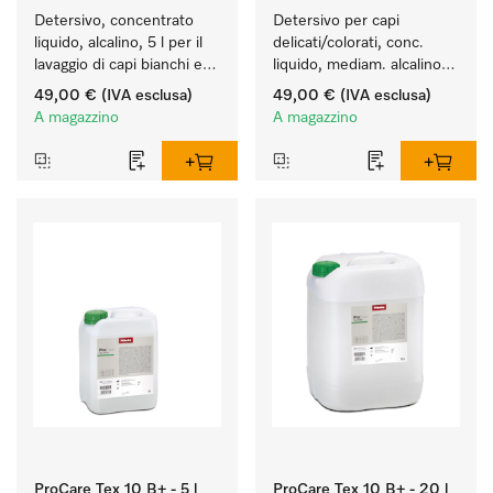
Detersivo, concentrato 
Detersivo per capi 
liquido, alcalino, 5 l per il 
delicati/colorati, conc. 
lavaggio di capi bianchi e 
liquido, mediam. alcalino, 
colorati resistenti.
5 l per il lavaggio di capi 
49,00 €
(IVA esclusa)
49,00 €
(IVA esclusa)
colorati e capi delicati.
A magazzino
A magazzino
ProCare Tex 10 B+ - 5 l
ProCare Tex 10 B+ - 20 l