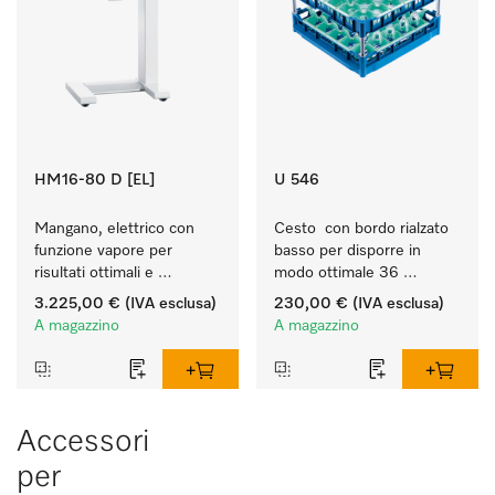
HM16-80 D [EL]
U 546
Mangano, elettrico con 
Cesto  con bordo rialzato 
funzione vapore per 
basso per disporre in 
risultati ottimali e 
modo ottimale 36 
massimo comfort.
bicchieri fino a 23 cm.
3.225,00 €
(IVA esclusa)
230,00 €
(IVA esclusa)
A magazzino
A magazzino
Accessori
per