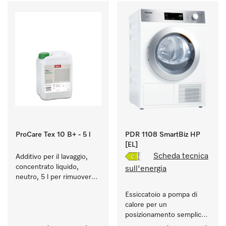
ProCare Tex 10 B+ - 5 l
PDR 1108 SmartBiz HP
[EL]
Scheda tecnica
Additivo per il lavaggio, 
concentrato liquido, 
sull'energia
neutro, 5 l per rimuovere 
in modo efficace le 
Essiccatoio a pompa di 
macchie di grasso.
calore per un 
posizionamento semplice, 
flessibile e senza 