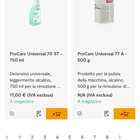
ProCare Universal 70 ST -
ProCare Universal 77 A -
750 ml
500 g
Detersivo universale, 
Prodotto per la pulizia 
leggermente alcalino, 
della macchina, alcalino, 
750 ml per la rimozione 
500 g per la rimozione di 
delicata di residui di 
depositi di amido ostinati.
17,00 €
(IVA esclusa)
N/A
(IVA esclusa)
grasso e sporco.
A magazzino
A magazzino
1
2
3
4
5
6
7
8