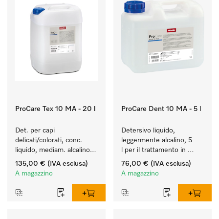
ProCare Tex 10 MA - 20 l
ProCare Dent 10 MA - 5 l
Det. per capi 
Detersivo liquido, 
delicati/colorati, conc. 
leggermente alcalino, 5 
liquido, mediam. alcalino, 
l per il trattamento in 
20 l per il lavaggio di capi 
macchina di strumenti 
135,00 €
(IVA esclusa)
76,00 €
(IVA esclusa)
colorati e capi delicati.
odontoiatricie di 
A magazzino
A magazzino
trasmissione.