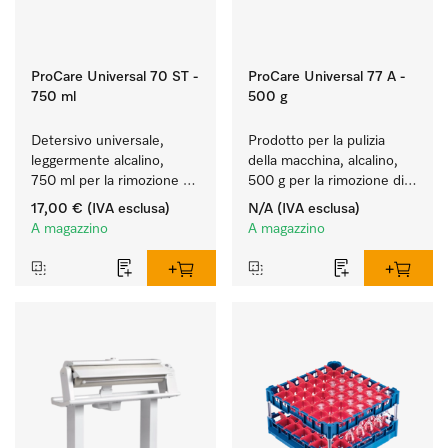
ProCare Universal 70 ST -
ProCare Universal 77 A -
750 ml
500 g
Detersivo universale, 
Prodotto per la pulizia 
leggermente alcalino, 
della macchina, alcalino, 
750 ml per la rimozione 
500 g per la rimozione di 
delicata di residui di 
depositi di amido ostinati.
17,00 €
(IVA esclusa)
N/A
(IVA esclusa)
grasso e sporco.
A magazzino
A magazzino