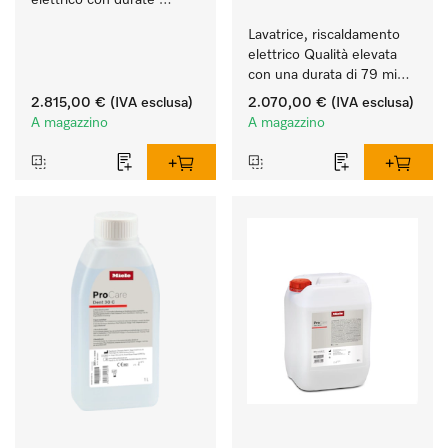
elettrico con durate 
particolarmente brevi dei 
Lavatrice, riscaldamento 
programmi. 
elettrico Qualità elevata 
Resa 8 kg 8 kg in 42 min 
con una durata di 79 min, 
minuti.
semplice posizionamento.
2.815,00 €
(IVA esclusa)
2.070,00 €
(IVA esclusa)
A magazzino
A magazzino