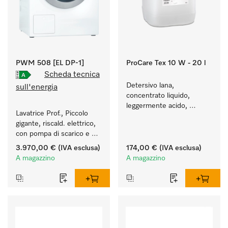
PWM 508 [EL DP-1]
ProCare Tex 10 W - 20 l
Scheda tecnica
Detersivo lana, 
sull'energia
concentrato liquido, 
leggermente acido, 
Lavatrice Prof., Piccolo 
20 l per il lavaggio a 
gigante, riscald. elettrico, 
macchina della lana.
con pompa di scarico e 
programmi specifici per 
3.970,00 €
(IVA esclusa)
174,00 €
(IVA esclusa)
target. Resa 8 kg 
A magazzino
A magazzino
in 49 min.