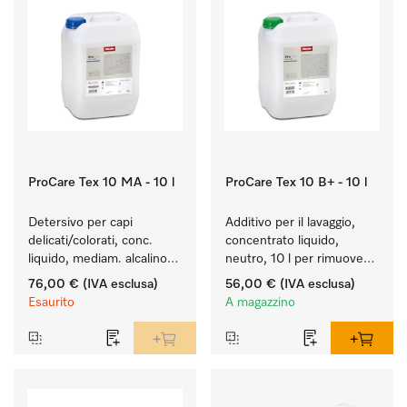
ProCare Tex 10 MA - 10 l
ProCare Tex 10 B+ - 10 l
Detersivo per capi 
Additivo per il lavaggio, 
delicati/colorati, conc. 
concentrato liquido, 
liquido, mediam. alcalino, 
neutro, 10 l per rimuovere 
10 l per il lavaggio di capi 
in modo efficace le 
76,00 €
(IVA esclusa)
56,00 €
(IVA esclusa)
colorati e capi delicati.
macchie di grasso.
Esaurito
A magazzino