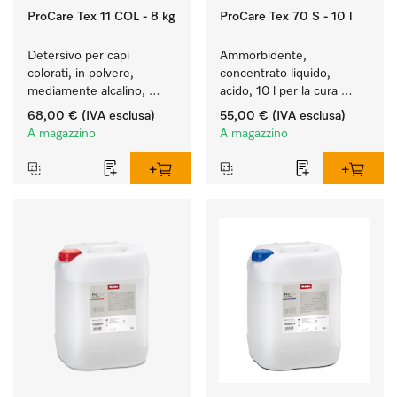
ProCare Tex 11 COL - 8 kg
ProCare Tex 70 S - 10 l
Detersivo per capi 
Ammorbidente, 
colorati, in polvere, 
concentrato liquido, 
mediamente alcalino, 
acido, 10 l per la cura 
8 kg per preservare i 
delle fibre e una 
68,00 €
(IVA esclusa)
55,00 €
(IVA esclusa)
colori e il lavaggio dei capi 
morbidezza duratura dei 
A magazzino
A magazzino
colorati.
tessuti.