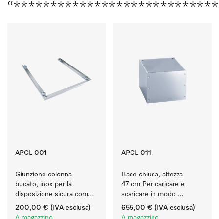
“****************************
APCL 001
APCL 011
Giunzione colonna 
Base chiusa, altezza 
bucato, inox per la 
47 cm Per caricare e 
disposizione sicura come 
scaricare in modo 
colonna bucato.
ergonomico la lavatrice e 
200,00 €
(IVA esclusa)
655,00 €
(IVA esclusa)
l'essiccatoio.
A magazzino
A magazzino