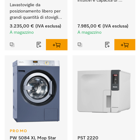
intuitivi e capacità di 
Lavastoviglie da 
carico di 5,5 kg di 
posizionamento libero per 
strumenti.
grandi quantità di stoviglie 
in case e cucine di studi, 
3.235,00 €
(IVA esclusa)
7.985,00 €
(IVA esclusa)
circoli, uffici.
A magazzino
A magazzino
PROMO
PW 5084 XL Mop Star
PST 2220