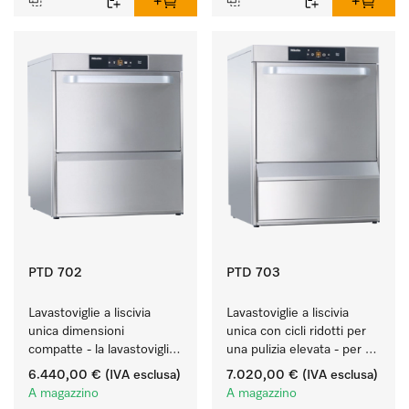
PTD 702
PTD 703
Lavastoviglie a liscivia 
Lavastoviglie a liscivia 
unica dimensioni 
unica con cicli ridotti per 
compatte - la lavastoviglie 
una pulizia elevata - per 
per bistro da 60 cm.
l'uso universale.
6.440,00 €
(IVA esclusa)
7.020,00 €
(IVA esclusa)
A magazzino
A magazzino