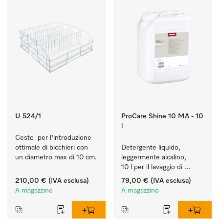
U 524/1
ProCare Shine 10 MA - 10
l
Cesto  per l'introduzione 
ottimale di bicchieri con 
Detergente liquido, 
un diametro max di 10 cm.
leggermente alcalino, 
10 l per il lavaggio di 
sporco leggero su 
210,00 €
(IVA esclusa)
79,00 €
(IVA esclusa)
stoviglie, posate e 
A magazzino
A magazzino
bicchieri.