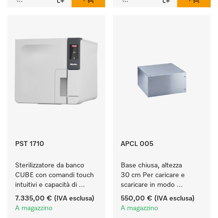
PST 1710
APCL 005
Sterilizzatore da banco 
Base chiusa, altezza 
CUBE con comandi touch 
30 cm Per caricare e 
intuitivi e capacità di 
scaricare in modo 
carico di 4,5 kg di 
ergonomico la lavatrice e 
7.335,00 €
(IVA esclusa)
550,00 €
(IVA esclusa)
strumenti.
l'essiccatoio.
A magazzino
A magazzino