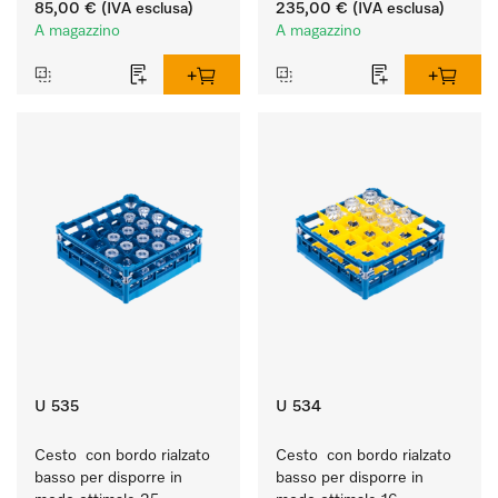
sporco quotidiano su 
85,00 €
(IVA esclusa)
235,00 €
(IVA esclusa)
stoviglie, posate e 
A magazzino
A magazzino
bicchieri.
U 535
U 534
Cesto  con bordo rialzato 
Cesto  con bordo rialzato 
basso per disporre in 
basso per disporre in 