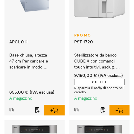
PROMO
APCL 011
PST 1720
Base chiusa, altezza 
Sterilizzatore da banco 
47 cm Per caricare e 
CUBE X con comandi 
scaricare in modo 
touch intuitivi, asciug. 
ergonomico la lavatrice e 
EcoDry e capacità di 
9.150,00 €
(IVA esclusa)
l'essiccatoio.
4,5 kg di strumenti.
OUTLET
Risparmia il 45% di sconto nel
655,00 €
(IVA esclusa)
carrello
A magazzino
A magazzino