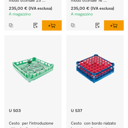
modo ottimale 25 
modo ottimale 16 
bicchieri fino a 20 cm.
bicchieri fino a 20 cm.
235,00 €
(IVA esclusa)
235,00 €
(IVA esclusa)
A magazzino
A magazzino
U 503
U 537
Cesto  per l'introduzione 
Cesto  con bordo rialzato 