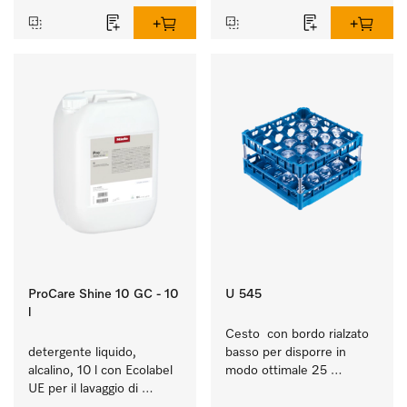
ProCare Shine 10 GC - 10
U 545
l
Cesto  con bordo rialzato 
detergente liquido, 
basso per disporre in 
alcalino, 10 l con Ecolabel 
modo ottimale 25 
UE per il lavaggio di 
bicchieri fino a 23 cm.