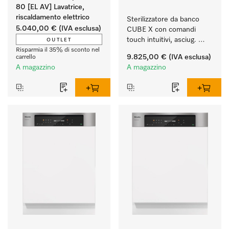
80 [EL AV] Lavatrice,
riscaldamento elettrico
Sterilizzatore da banco 
5.040,00 €
(IVA esclusa)
CUBE X con comandi 
touch intuitivi, asciug. 
OUTLET
EcoDry e capacità di 6 kg 
Risparmia il 35% di sconto nel
9.825,00 €
(IVA esclusa)
carrello
di strumenti.
A magazzino
A magazzino