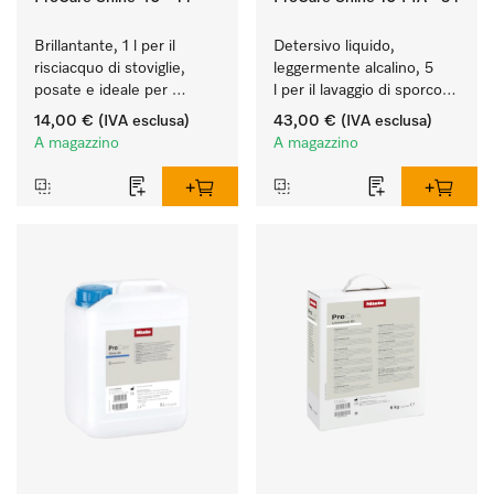
Brillantante, 1 l per il 
Detersivo liquido, 
risciacquo di stoviglie, 
leggermente alcalino, 5 
posate e ideale per 
l per il lavaggio di sporco 
bicchieri.
leggero su stoviglie, 
14,00 €
(IVA esclusa)
43,00 €
(IVA esclusa)
posate e bicchieri.
A magazzino
A magazzino