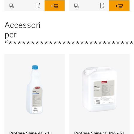
Accessori
per
“****************************
ProCare Shine 40 - 1 l
ProCare Shine 10 MA - 5 l