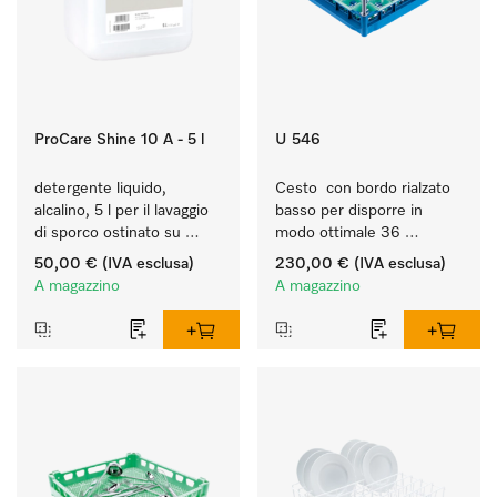
ProCare Shine 10 A - 5 l
U 546
detergente liquido, 
Cesto  con bordo rialzato 
alcalino, 5 l per il lavaggio 
basso per disporre in 
di sporco ostinato su 
modo ottimale 36 
stoviglie, posate e 
bicchieri fino a 23 cm.
50,00 €
(IVA esclusa)
230,00 €
(IVA esclusa)
bicchieri.
A magazzino
A magazzino