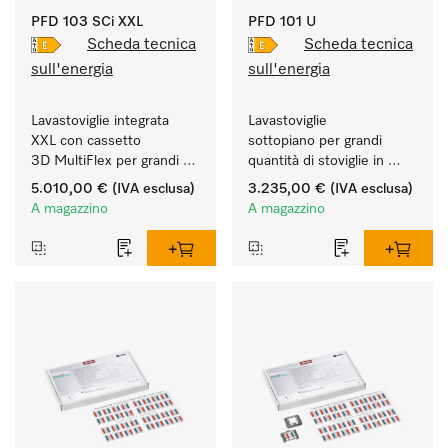
PFD 103 SCi XXL
PFD 101 U
Scheda tecnica
Scheda tecnica
sull'energia
sull'energia
Lavastoviglie integrata 
Lavastoviglie 
XXL con cassetto 
sottopiano per grandi 
3D MultiFlex per grandi 
quantità di stoviglie in 
quantità di stoviglie in 
case e cucine di studi, 
5.010,00 €
(IVA esclusa)
3.235,00 €
(IVA esclusa)
case e cucine di studi, 
circoli, uffici.
A magazzino
A magazzino
circoli, uffici.