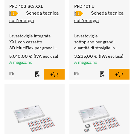
PFD 103 SCi XXL
PFD 101 U
Scheda tecnica
Scheda tecnica
sull'energia
sull'energia
Lavastoviglie integrata 
Lavastoviglie 
XXL con cassetto 
sottopiano per grandi 
3D MultiFlex per grandi 
quantità di stoviglie in 
quantità di stoviglie in 
case e cucine di studi, 
5.010,00 €
(IVA esclusa)
3.235,00 €
(IVA esclusa)
case e cucine di studi, 
circoli, uffici.
A magazzino
A magazzino
circoli, uffici.