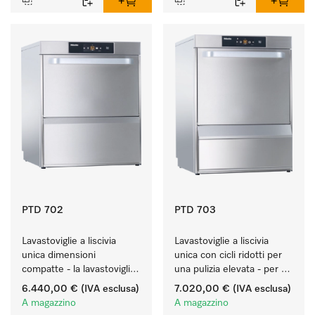
PTD 702
PTD 703
Lavastoviglie a liscivia 
Lavastoviglie a liscivia 
unica dimensioni 
unica con cicli ridotti per 
compatte - la lavastoviglie 
una pulizia elevata - per 
per bistro da 60 cm.
l'uso universale.
6.440,00 €
(IVA esclusa)
7.020,00 €
(IVA esclusa)
A magazzino
A magazzino