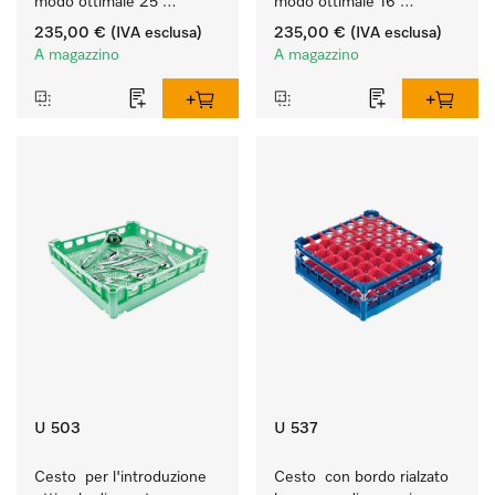
modo ottimale 25 
modo ottimale 16 
bicchieri fino a 20 cm.
bicchieri fino a 20 cm.
235,00 €
(IVA esclusa)
235,00 €
(IVA esclusa)
A magazzino
A magazzino
U 503
U 537
Cesto  per l'introduzione 
Cesto  con bordo rialzato 