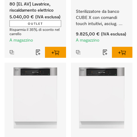
80 [EL AV] Lavatrice,
riscaldamento elettrico
Sterilizzatore da banco 
5.040,00 €
(IVA esclusa)
CUBE X con comandi 
touch intuitivi, asciug. 
OUTLET
EcoDry e capacità di 6 kg 
Risparmia il 35% di sconto nel
9.825,00 €
(IVA esclusa)
carrello
di strumenti.
A magazzino
A magazzino