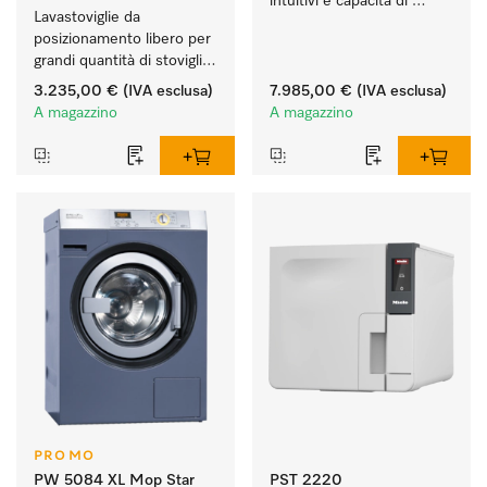
intuitivi e capacità di 
Lavastoviglie da 
carico di 5,5 kg di 
posizionamento libero per 
strumenti.
grandi quantità di stoviglie 
in case e cucine di studi, 
3.235,00 €
(IVA esclusa)
7.985,00 €
(IVA esclusa)
circoli, uffici.
A magazzino
A magazzino
PROMO
PW 5084 XL Mop Star
PST 2220