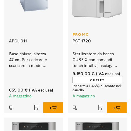
PROMO
APCL 011
PST 1720
Base chiusa, altezza 
Sterilizzatore da banco 
47 cm Per caricare e 
CUBE X con comandi 
scaricare in modo 
touch intuitivi, asciug. 
ergonomico la lavatrice e 
EcoDry e capacità di 
9.150,00 €
(IVA esclusa)
l'essiccatoio.
4,5 kg di strumenti.
OUTLET
Risparmia il 45% di sconto nel
655,00 €
(IVA esclusa)
carrello
A magazzino
A magazzino