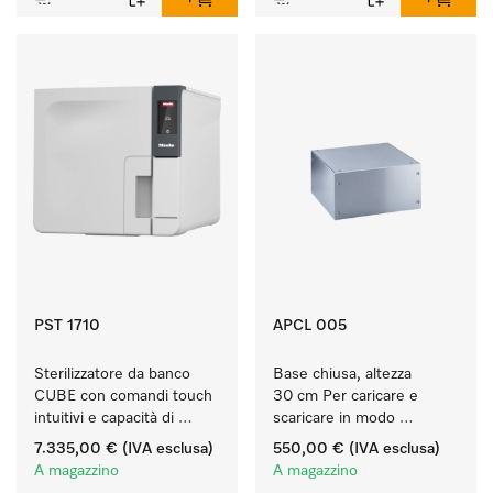
PST 1710
APCL 005
Sterilizzatore da banco 
Base chiusa, altezza 
CUBE con comandi touch 
30 cm Per caricare e 
intuitivi e capacità di 
scaricare in modo 
carico di 4,5 kg di 
ergonomico la lavatrice e 
7.335,00 €
(IVA esclusa)
550,00 €
(IVA esclusa)
strumenti.
l'essiccatoio.
A magazzino
A magazzino