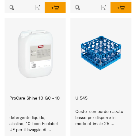
ProCare Shine 10 GC - 10
U 545
l
Cesto  con bordo rialzato 
detergente liquido, 
basso per disporre in 
alcalino, 10 l con Ecolabel 
modo ottimale 25 
UE per il lavaggio di 
bicchieri fino a 23 cm.