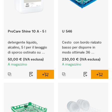
ProCare Shine 10 A - 5 l
U 546
detergente liquido, 
Cesto  con bordo rialzato 
alcalino, 5 l per il lavaggio 
basso per disporre in 
di sporco ostinato su 
modo ottimale 36 
stoviglie, posate e 
bicchieri fino a 23 cm.
50,00 €
(IVA esclusa)
230,00 €
(IVA esclusa)
bicchieri.
A magazzino
A magazzino