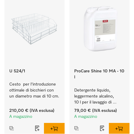
U 524/1
ProCare Shine 10 MA - 10
l
Cesto  per l'introduzione 
ottimale di bicchieri con 
Detergente liquido, 
un diametro max di 10 cm.
leggermente alcalino, 
10 l per il lavaggio di 
sporco leggero su 
210,00 €
(IVA esclusa)
79,00 €
(IVA esclusa)
stoviglie, posate e 
A magazzino
A magazzino
bicchieri.