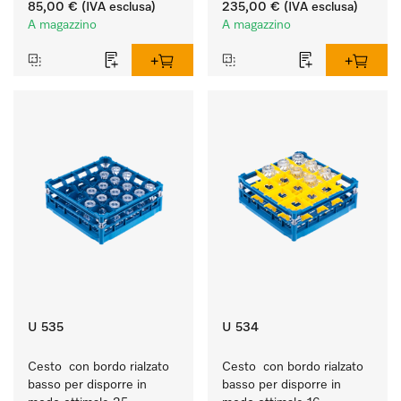
sporco quotidiano su 
85,00 €
(IVA esclusa)
235,00 €
(IVA esclusa)
stoviglie, posate e 
A magazzino
A magazzino
bicchieri.
U 535
U 534
Cesto  con bordo rialzato 
Cesto  con bordo rialzato 
basso per disporre in 
basso per disporre in 