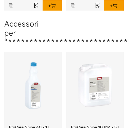
Accessori
per
“****************************
ProCare Shine 40 - 1 l
ProCare Shine 10 MA - 5 l