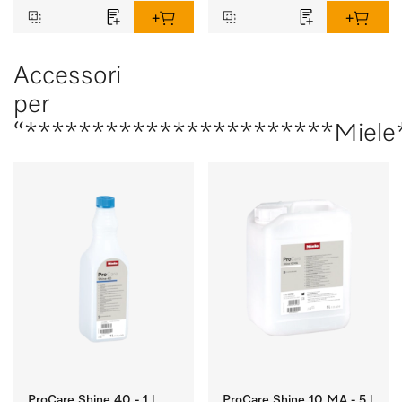
Accessori
per
“***********************Miele
ProCare Shine 40 - 1 l
ProCare Shine 10 MA - 5 l