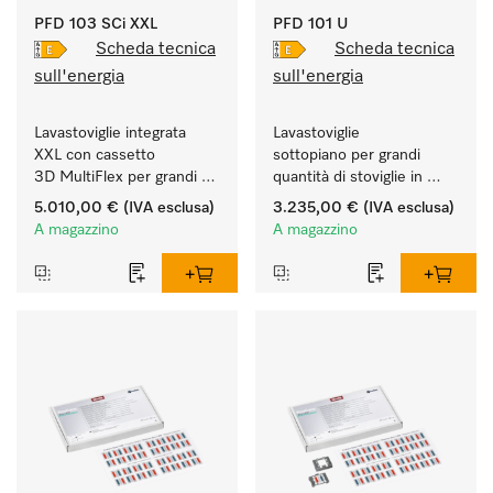
PFD 103 SCi XXL
PFD 101 U
Scheda tecnica
Scheda tecnica
sull'energia
sull'energia
Lavastoviglie integrata 
Lavastoviglie 
XXL con cassetto 
sottopiano per grandi 
3D MultiFlex per grandi 
quantità di stoviglie in 
quantità di stoviglie in 
case e cucine di studi, 
5.010,00 €
(IVA esclusa)
3.235,00 €
(IVA esclusa)
case e cucine di studi, 
circoli, uffici.
A magazzino
A magazzino
circoli, uffici.