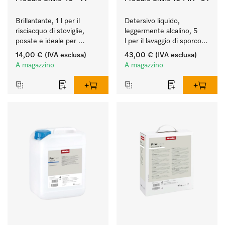
Brillantante, 1 l per il 
Detersivo liquido, 
risciacquo di stoviglie, 
leggermente alcalino, 5 
posate e ideale per 
l per il lavaggio di sporco 
bicchieri.
leggero su stoviglie, 
14,00 €
(IVA esclusa)
43,00 €
(IVA esclusa)
posate e bicchieri.
A magazzino
A magazzino