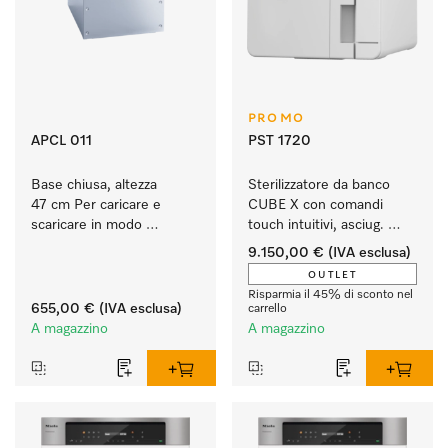
PROMO
APCL 011
PST 1720
Base chiusa, altezza 
Sterilizzatore da banco 
47 cm Per caricare e 
CUBE X con comandi 
scaricare in modo 
touch intuitivi, asciug. 
ergonomico la lavatrice e 
EcoDry e capacità di 
9.150,00 €
(IVA esclusa)
l'essiccatoio.
4,5 kg di strumenti.
OUTLET
Risparmia il 45% di sconto nel
655,00 €
(IVA esclusa)
carrello
A magazzino
A magazzino