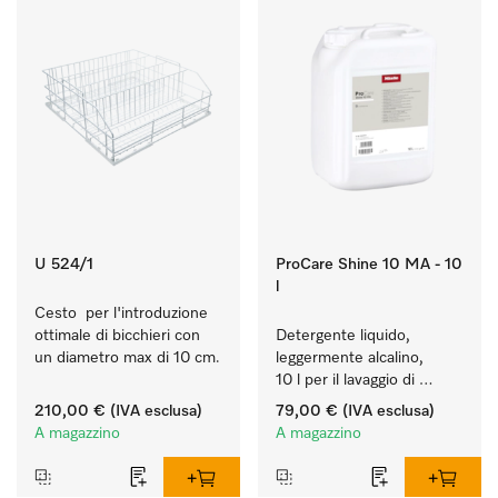
U 524/1
ProCare Shine 10 MA - 10
l
Cesto  per l'introduzione 
ottimale di bicchieri con 
Detergente liquido, 
un diametro max di 10 cm.
leggermente alcalino, 
10 l per il lavaggio di 
sporco leggero su 
210,00 €
(IVA esclusa)
79,00 €
(IVA esclusa)
stoviglie, posate e 
A magazzino
A magazzino
bicchieri.