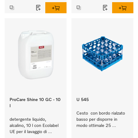
ProCare Shine 10 GC - 10
U 545
l
Cesto  con bordo rialzato 
detergente liquido, 
basso per disporre in 
alcalino, 10 l con Ecolabel 
modo ottimale 25 
UE per il lavaggio di 
bicchieri fino a 23 cm.