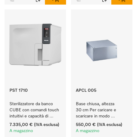
PST 1710
APCL 005
Sterilizzatore da banco 
Base chiusa, altezza 
CUBE con comandi touch 
30 cm Per caricare e 
intuitivi e capacità di 
scaricare in modo 
carico di 4,5 kg di 
ergonomico la lavatrice e 
7.335,00 €
(IVA esclusa)
550,00 €
(IVA esclusa)
strumenti.
l'essiccatoio.
A magazzino
A magazzino