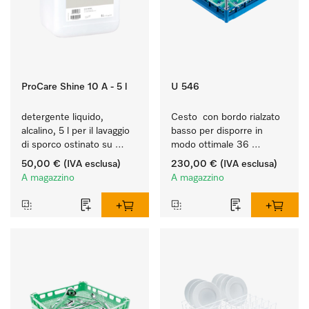
ProCare Shine 10 A - 5 l
U 546
detergente liquido, 
Cesto  con bordo rialzato 
alcalino, 5 l per il lavaggio 
basso per disporre in 
di sporco ostinato su 
modo ottimale 36 
stoviglie, posate e 
bicchieri fino a 23 cm.
50,00 €
(IVA esclusa)
230,00 €
(IVA esclusa)
bicchieri.
A magazzino
A magazzino