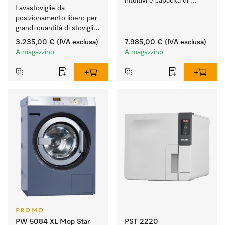
intuitivi e capacità di 
Lavastoviglie da 
carico di 5,5 kg di 
posizionamento libero per 
strumenti.
grandi quantità di stoviglie 
in case e cucine di studi, 
3.235,00 €
(IVA esclusa)
7.985,00 €
(IVA esclusa)
circoli, uffici.
A magazzino
A magazzino
PROMO
PW 5084 XL Mop Star
PST 2220