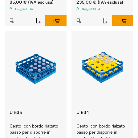
sporco quotidiano su 
85,00 €
(IVA esclusa)
235,00 €
(IVA esclusa)
stoviglie, posate e 
A magazzino
A magazzino
bicchieri.
U 535
U 534
Cesto  con bordo rialzato 
Cesto  con bordo rialzato 
basso per disporre in 
basso per disporre in 