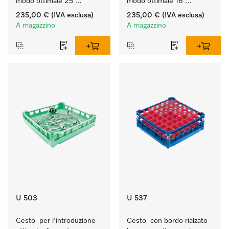
modo ottimale 25 
modo ottimale 16 
bicchieri fino a 20 cm.
bicchieri fino a 20 cm.
235,00 €
(IVA esclusa)
235,00 €
(IVA esclusa)
A magazzino
A magazzino
U 503
U 537
Cesto  per l'introduzione 
Cesto  con bordo rialzato 