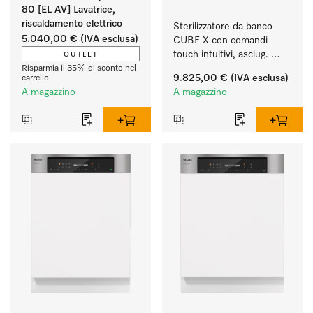
80 [EL AV] Lavatrice,
riscaldamento elettrico
Sterilizzatore da banco 
5.040,00 €
(IVA esclusa)
CUBE X con comandi 
touch intuitivi, asciug. 
OUTLET
EcoDry e capacità di 6 kg 
Risparmia il 35% di sconto nel
9.825,00 €
(IVA esclusa)
carrello
di strumenti.
A magazzino
A magazzino