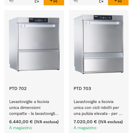
PTD 702
PTD 703
Lavastoviglie a liscivia 
Lavastoviglie a liscivia 
unica dimensioni 
unica con cicli ridotti per 
compatte - la lavastoviglie 
una pulizia elevata - per 
per bistro da 60 cm.
l'uso universale.
6.440,00 €
(IVA esclusa)
7.020,00 €
(IVA esclusa)
A magazzino
A magazzino