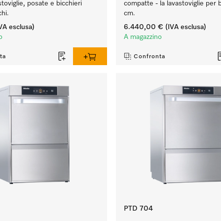
stoviglie, posate e bicchieri
compatte - la lavastoviglie per 
hi.
cm.
VA esclusa)
6.440,00 €
(IVA esclusa)
o
A magazzino
ta
Confronta
PTD 704