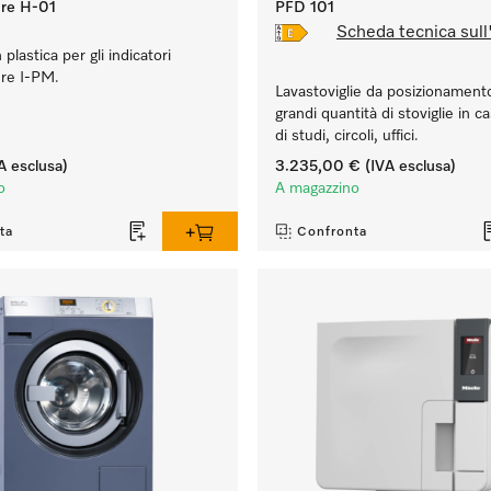
re H-01
PFD 101
Scheda tecnica sull
plastica per gli indicatori
re I-PM.
Lavastoviglie da posizionamento
grandi quantità di stoviglie in c
di studi, circoli, uffici.
A esclusa)
3.235,00 €
(IVA esclusa)
o
A magazzino
ta
Confronta