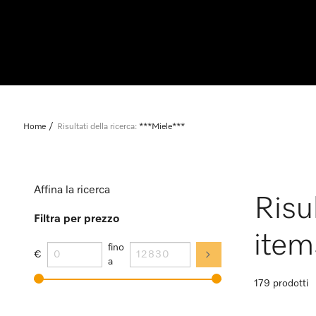
Home
Risultati della ricerca:
***Miele***
Affina la ricerca
Risu
Filtra per prezzo
item
fino
€
a
179 prodotti