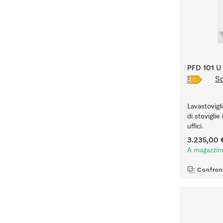
PFD 101 U
Sc
Lavastovigl
di stoviglie
uffici.
3.235,00 
A magazzin
Confron