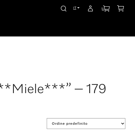
IT
“***Miele***” – 179