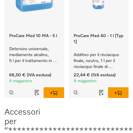
ProCare Med 10 MA - 5 l
ProCare Med 40 - 1 l [Typ
1]
Detersivo universale, 
mediamente alcalino, 
Additivo per il risciacquo 
5 l per il trattamento in 
finale, neutro, 1 l per il 
macchina di strumenti e 
risciacquo finale di 
utensili.
strumenti e utensili, 
66,50 €
(IVA esclusa)
22,44 €
(IVA esclusa)
biocompatibile.
A magazzino
A magazzino
Accessori
per
“***************************