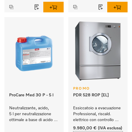
PROMO
ProCare Med 30 P - 5 l
PDR 528 ROP [EL]
Neutralizzante, acido, 
Essiccatoio a evacuazione 
5 l per neutralizzazione 
Professional, riscald. 
ottimale a base di acido 
elettrico con controllo 
inorganico.
umidità residua M Select 
9.980,00 €
(IVA esclusa)
ROP, risultati di 