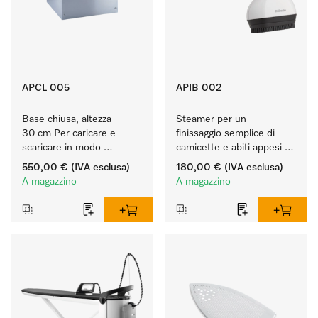
APCL 005
APIB 002
Base chiusa, altezza 
Steamer per un 
30 cm Per caricare e 
finissaggio semplice di 
scaricare in modo 
camicette e abiti appesi 
ergonomico la lavatrice e 
sulle grucce. 
550,00 €
(IVA esclusa)
180,00 €
(IVA esclusa)
l'essiccatoio.
A magazzino
A magazzino