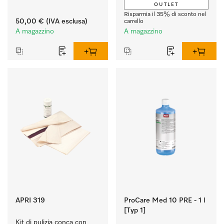
OUTLET
asciugatura perfetti. 
Risparmia il 35% di sconto nel
50,00 €
(IVA esclusa)
carrello
A magazzino
A magazzino
APRI 319
ProCare Med 10 PRE - 1 l
[Typ 1]
Kit di pulizia conca con 