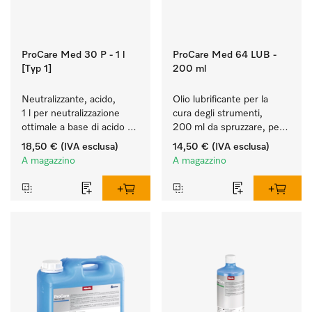
ProCare Med 30 P - 1 l
ProCare Med 64 LUB -
[Typ 1]
200 ml
Neutralizzante, acido, 
Olio lubrificante per la 
1 l per neutralizzazione 
cura degli strumenti, 
ottimale a base di acido 
200 ml da spruzzare, per 
inorganico.
la cura manuale di 
18,50 €
(IVA esclusa)
14,50 €
(IVA esclusa)
dispositivi medici.
A magazzino
A magazzino