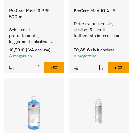
ProCare Med 13 PRE -
ProCare Med 10 A - 5 l
500 ml
Detersivo universale, 
Schiuma di 
alcalino, 5 l per il 
pretrattamento, 
trattamento in macchina 
leggermente alcalina, 
di  strumenti e utensili.
500 ml per 
16,50 €
(IVA esclusa)
70,38 €
(IVA esclusa)
pretrattamento a mano, 
A magazzino
A magazzino
enzimatico.