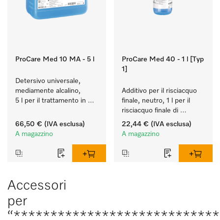
ProCare Med 10 MA - 5 l
ProCare Med 40 - 1 l [Typ
1]
Detersivo universale, 
mediamente alcalino, 
Additivo per il risciacquo 
5 l per il trattamento in 
finale, neutro, 1 l per il 
macchina di strumenti e 
risciacquo finale di 
utensili.
strumenti e utensili, 
66,50 €
(IVA esclusa)
22,44 €
(IVA esclusa)
biocompatibile.
A magazzino
A magazzino
Accessori
per
“****************************