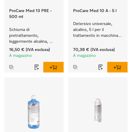
ProCare Med 13 PRE -
ProCare Med 10 A - 5 l
500 ml
Detersivo universale, 
Schiuma di 
alcalino, 5 l per il 
pretrattamento, 
trattamento in macchina 
leggermente alcalina, 
di  strumenti e utensili.
500 ml per 
16,50 €
(IVA esclusa)
70,38 €
(IVA esclusa)
pretrattamento a mano, 
A magazzino
A magazzino
enzimatico.