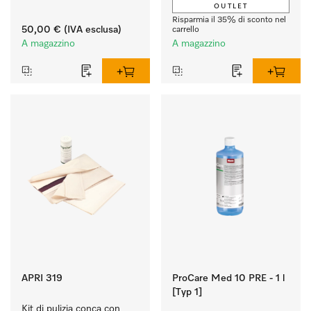
OUTLET
asciugatura perfetti. 
Risparmia il 35% di sconto nel
50,00 €
(IVA esclusa)
carrello
A magazzino
A magazzino
APRI 319
ProCare Med 10 PRE - 1 l
[Typ 1]
Kit di pulizia conca con 