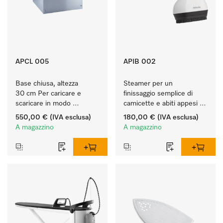
APCL 005
APIB 002
Base chiusa, altezza 
Steamer per un 
30 cm Per caricare e 
finissaggio semplice di 
scaricare in modo 
camicette e abiti appesi 
ergonomico la lavatrice e 
sulle grucce. 
550,00 €
(IVA esclusa)
180,00 €
(IVA esclusa)
l'essiccatoio.
A magazzino
A magazzino