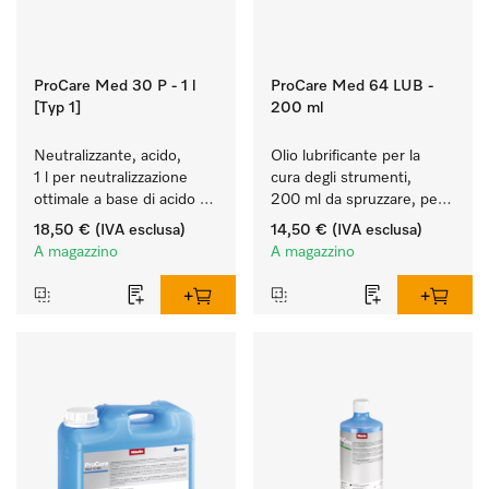
ProCare Med 30 P - 1 l
ProCare Med 64 LUB -
[Typ 1]
200 ml
Neutralizzante, acido, 
Olio lubrificante per la 
1 l per neutralizzazione 
cura degli strumenti, 
ottimale a base di acido 
200 ml da spruzzare, per 
inorganico.
la cura manuale di 
18,50 €
(IVA esclusa)
14,50 €
(IVA esclusa)
dispositivi medici.
A magazzino
A magazzino