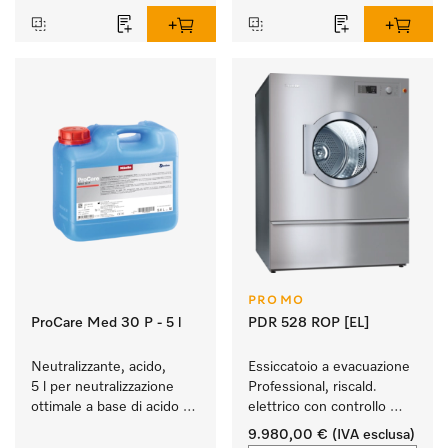
PROMO
ProCare Med 30 P - 5 l
PDR 528 ROP [EL]
Neutralizzante, acido, 
Essiccatoio a evacuazione 
5 l per neutralizzazione 
Professional, riscald. 
ottimale a base di acido 
elettrico con controllo 
inorganico.
umidità residua M Select 
9.980,00 €
(IVA esclusa)
ROP, risultati di 