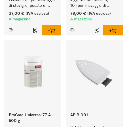
Ecolabel UE per il lavaggio 
leggermente alcalino, 
di stoviglie, posate e 
10 l per il lavaggio di 
bicchieri molto sporchi.
sporco leggero su 
37,00 €
(IVA esclusa)
79,00 €
(IVA esclusa)
stoviglie, posate e 
A magazzino
A magazzino
bicchieri.
ProCare Universal 77 A -
APIB 001
500 g