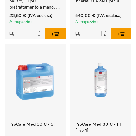
neutro, 1 l per 
inceratura e cera per la 
pretrattamento a mano, 
cura ottimale della conca.
ecologico.
23,50 €
(IVA esclusa)
540,00 €
(IVA esclusa)
A magazzino
A magazzino
ProCare Med 30 C - 5 l
ProCare Med 30 C - 1 l
[Typ 1]