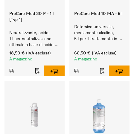
ProCare Med 30 P - 1 l
ProCare Med 10 MA - 5 l
[Typ 1]
Detersivo universale, 
Neutralizzante, acido, 
mediamente alcalino, 
1 l per neutralizzazione 
5 l per il trattamento in 
ottimale a base di acido 
macchina di strumenti e 
inorganico.
utensili.
18,50 €
(IVA esclusa)
66,50 €
(IVA esclusa)
A magazzino
A magazzino