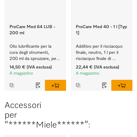
ProCare Med 64 LUB -
ProCare Med 40 - 1 l [Typ
200 ml
1]
Olio lubrificante per la 
Additivo per il risciacquo 
cura degli strumenti, 
finale, neutro, 1 l per il 
200 ml da spruzzare, per 
risciacquo finale di 
la cura manuale di 
strumenti e utensili, 
14,50 €
(IVA esclusa)
22,44 €
(IVA esclusa)
dispositivi medici.
biocompatibile.
A magazzino
A magazzino
Accessori
per
“******Miele******”: