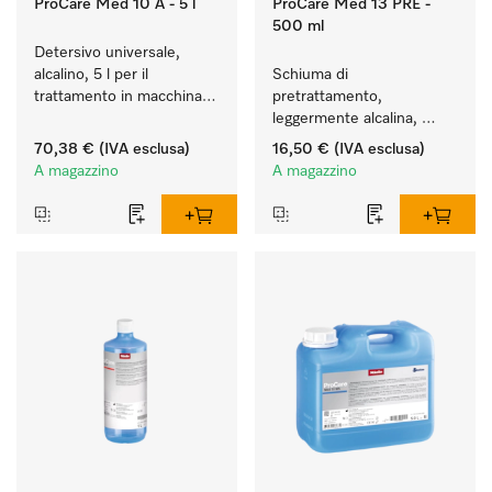
ProCare Med 10 A - 5 l
ProCare Med 13 PRE -
500 ml
Detersivo universale, 
alcalino, 5 l per il 
Schiuma di 
trattamento in macchina 
pretrattamento, 
di  strumenti e utensili.
leggermente alcalina, 
500 ml per 
70,38 €
(IVA esclusa)
16,50 €
(IVA esclusa)
pretrattamento a mano, 
A magazzino
A magazzino
enzimatico.