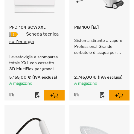
PFD 104 SCVi XXL
PIB 100 [EL]
Scheda tecnica
Sistema stirante a vapore 
sull'energia
Professional Grande 
serbatoio di acqua per 
Lavastoviglie a scomparsa 
stirare a lungo e ottenere 
totale XXL con cassetto 
risultati perfetti. 
3D MultiFlex per grandi 
quantità di stoviglie in 
5.155,00 €
(IVA esclusa)
2.745,00 €
(IVA esclusa)
case e cucine di studi, 
A magazzino
A magazzino
circoli, uffici.