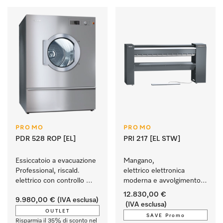
PROMO
PROMO
PDR 528 ROP [EL]
PRI 217 [EL STW]
Essiccatoio a evacuazione 
Mangano, 
Professional, riscald. 
elettrico elettronica 
elettrico con controllo 
moderna e avvolgimento 
umidità residua M Select 
in lana d'acciaio.
12.830,00 €
9.980,00 €
(IVA esclusa)
ROP, risultati di 
(IVA esclusa)
asciugatura perfetti. 
OUTLET
SAVE Promo
Risparmia il 35% di sconto nel