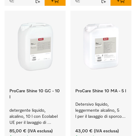
ProCare Shine 10 GC - 10
ProCare Shine 10 MA - 5 l
l
Detersivo liquido, 
detergente liquido, 
leggermente alcalino, 5 
alcalino, 10 l con Ecolabel 
l per il lavaggio di sporco 
UE per il lavaggio di 
leggero su stoviglie, 
sporco quotidiano su 
posate e bicchieri.
85,00 €
(IVA esclusa)
43,00 €
(IVA esclusa)
stoviglie, posate e 