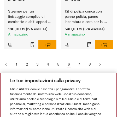
APIB 002
APRI 319
Steamer per un 
Kit di pulizia conca con 
finissaggio semplice di 
panno pulizia, panno 
camicette e abiti appesi 
inceratura e cera per la 
sulle grucce. 
cura ottimale della conca.
180,00 €
(IVA esclusa)
540,00 €
(IVA esclusa)
A magazzino
A magazzino
1
2
3
4
5
6
7
8
Le tue impostazioni sulla privacy
Miele utilizza cookie essenziali per garantire il corretto
funzionamento del nostro sito web. Con il tuo consenso,
utilizziamo cookie e tecnologie simili di Miele e di terze parti
per analisi, marketing e personalizzazione. Questi raccolgono
informazioni su come viene utilizzato il nostro sito web e ci
aiutano a migliorare la tua esperienza online. I cookie vengono
Navigazione