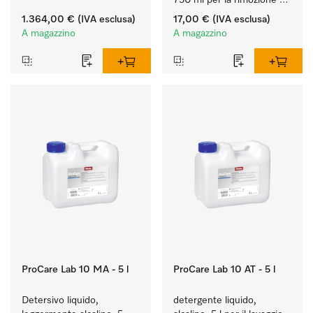
iniettori & inserti.
750 ml per la rimozione 
delicata di residui di 
1.364,00 €
(IVA esclusa)
17,00 €
(IVA esclusa)
grasso e sporco.
A magazzino
A magazzino
ProCare Lab 10 MA - 5 l
ProCare Lab 10 AT - 5 l
Detersivo liquido, 
detergente liquido, 