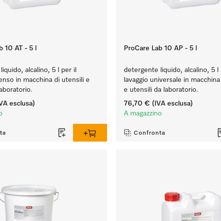
 10 AT - 5 l
ProCare Lab 10 AP - 5 l
iquido, alcalino, 5 l per il
detergente liquido, alcalino, 5 l 
tenso in macchina di utensili e
lavaggio universale in macchina 
laboratorio.
e utensili da laboratorio.
VA esclusa)
76,70 €
(IVA esclusa)
o
A magazzino
ta
Confronta