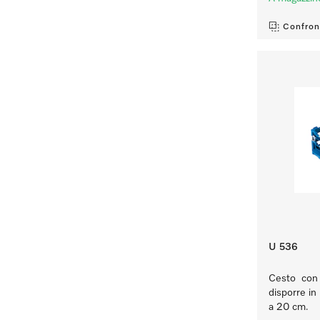
Confron
U 536
Cesto con b
disporre in
a 20 cm.