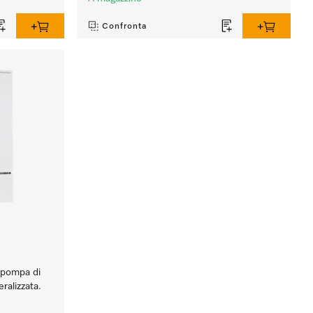
Confronta
n pompa di
ralizzata.