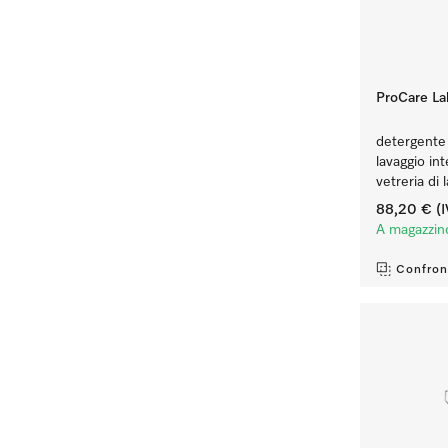
ProCare Lab
detergente l
lavaggio in
vetreria di 
88,20 €
(I
A magazzin
Confron