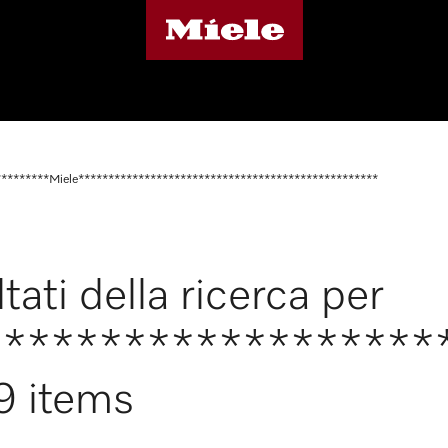
*********Miele**************************************************
tati della ricerca per
*******************
9 items