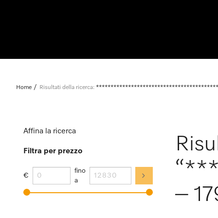
Home
Risultati della ricerca:
*****************************************
Affina la ricerca
Risul
Filtra per prezzo
“**
fino
€
a
– 17