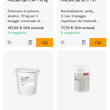
ProCare Lab 11 AP - 10 kg
ProCare Lab 30 C - 5 l
Detersivo in polvere, 
Neutralizzante, acido, 
alcalino, 10 kg per il 
5 l per il lavaggio 
lavaggio universale di 
rispettoso dei materiali 
vetreria e utensili da 
(vetreria e utensili di 
147,00 €
(IVA esclusa)
77,70 €
(IVA esclusa)
laboratorio.
laboratorio).
A magazzino
A magazzino