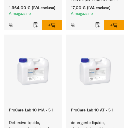
iniettori & inserti.
750 ml per la rimozione 
delicata di residui di 
1.364,00 €
(IVA esclusa)
17,00 €
(IVA esclusa)
grasso e sporco.
A magazzino
A magazzino
ProCare Lab 10 MA - 5 l
ProCare Lab 10 AT - 5 l
Detersivo liquido, 
detergente liquido, 