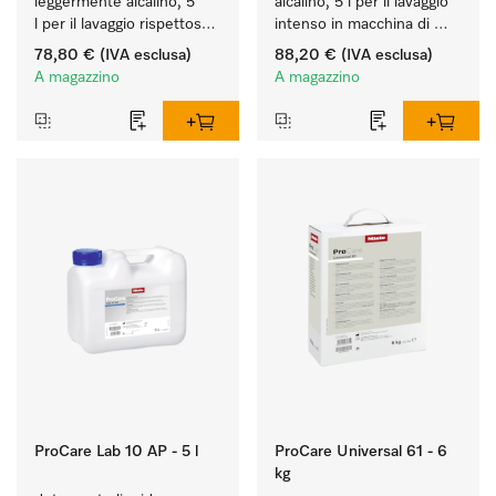
leggermente alcalino, 5 
alcalino, 5 l per il lavaggio 
l per il lavaggio rispettoso 
intenso in macchina di 
dei materiali (vetreria e 
utensili e vetreria di 
78,80 €
(IVA esclusa)
88,20 €
(IVA esclusa)
utensili di laboratorio).
laboratorio.
A magazzino
A magazzino
ProCare Lab 10 AP - 5 l
ProCare Universal 61 - 6
kg