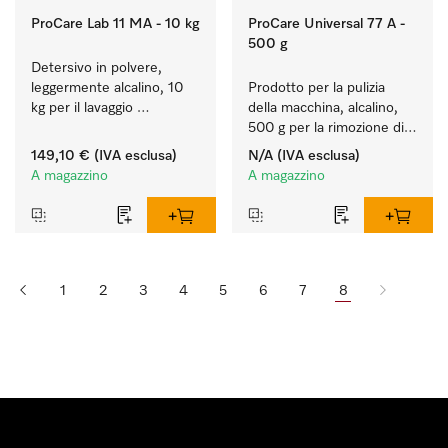
ProCare Lab 11 MA - 10 kg
ProCare Universal 77 A -
500 g
Detersivo in polvere, 
leggermente alcalino, 10 
Prodotto per la pulizia 
kg per il lavaggio 
della macchina, alcalino, 
rispettoso dei materiali 
500 g per la rimozione di 
(vetreria e utensili di 
depositi di amido ostinati.
149,10 €
(IVA esclusa)
N/A
(IVA esclusa)
laboratorio).
A magazzino
A magazzino
1
2
3
4
5
6
7
8