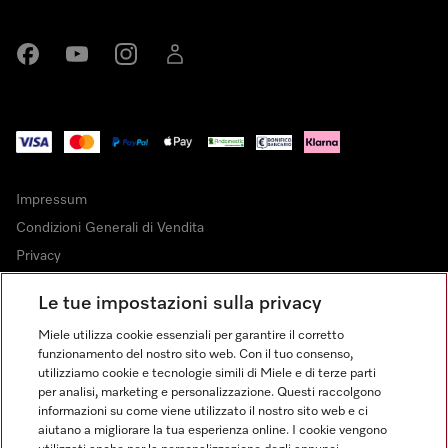
Miele su Facebook
Miele su Youtube
Miele su Instagram
Miele su LinkedIn
Impressum
Condizioni Generali di Vendita
Privacy
Condizioni di Utilizzo
Le tue impostazioni sulla privacy
Dichiarazione di Accessibilità
Miele utilizza cookie essenziali per garantire il corretto
Modulo di recesso
funzionamento del nostro sito web. Con il tuo consenso,
Legge sui servizi digitali
utilizziamo cookie e tecnologie simili di Miele e di terze parti
per analisi, marketing e personalizzazione. Questi raccolgono
Impostazioni cookie
informazioni su come viene utilizzato il nostro sito web e ci
aiutano a migliorare la tua esperienza online. I cookie vengono