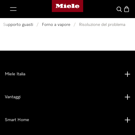
Homepage di Miele
 al contenuto
Cerca
Baske
Supporto guasti
/
Forno a vapore
/
Risoluzione del problema
Miele Italia
Vantaggi
Smart Home