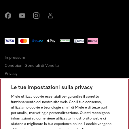
Miele su Facebook
Miele su Youtube
Miele su Instagram
Miele su LinkedIn
Impressum
Condizioni Generali di Vendita
Privacy
Condizioni di Utilizzo
Le tue impostazioni sulla privacy
Dichiarazione di Accessibilità
Miele utilizza cookie essenziali per garantire il corretto
Modulo di recesso
funzionamento del nostro sito web. Con il tuo consenso,
Legge sui servizi digitali
utilizziamo cookie e tecnologie simili di Miele e di terze parti
per analisi, marketing e personalizzazione. Questi raccolgono
Impostazioni cookie
informazioni su come viene utilizzato il nostro sito web e ci
aiutano a migliorare la tua esperienza online. I cookie vengono