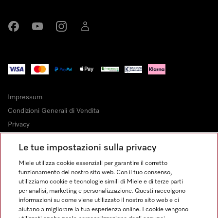
Miele su Facebook
Miele su Youtube
Miele su Instagram
Miele su LinkedIn
Impressum
Condizioni Generali di Vendita
Privacy
Condizioni di Utilizzo
Le tue impostazioni sulla privacy
Dichiarazione di Accessibilità
Miele utilizza cookie essenziali per garantire il corretto
Modulo di recesso
funzionamento del nostro sito web. Con il tuo consenso,
Legge sui servizi digitali
utilizziamo cookie e tecnologie simili di Miele e di terze parti
per analisi, marketing e personalizzazione. Questi raccolgono
Impostazioni cookie
informazioni su come viene utilizzato il nostro sito web e ci
aiutano a migliorare la tua esperienza online. I cookie vengono