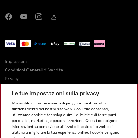
Miele su Facebook
Miele su Youtube
Miele su Instagram
Miele su LinkedIn
Impressum
Condizioni Generali di Vendita
Privacy
Condizioni di Utilizzo
Le tue impostazioni sulla privacy
Dichiarazione di Accessibilità
Miele utilizza cookie essenziali per garantire il corretto
Modulo di recesso
funzionamento del nostro sito web. Con il tuo consenso,
Legge sui servizi digitali
utilizziamo cookie e tecnologie simili di Miele e di terze parti
per analisi, marketing e personalizzazione. Questi raccolgono
Impostazioni cookie
informazioni su come viene utilizzato il nostro sito web e ci
aiutano a migliorare la tua esperienza online. I cookie vengono