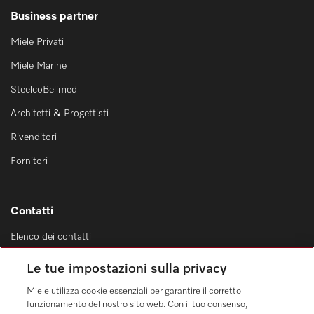
Business partner
Miele Privati
Miele Marine
SteelcoBelimed
Architetti & Progettisti
Rivenditori
Fornitori
Contatti
Elenco dei contatti
Vendita
Le tue impostazioni sulla privacy
0471 666 319
Miele utilizza cookie essenziali per garantire il corretto
Servizio assistenza
funzionamento del nostro sito web. Con il tuo consenso,
0471 666 319