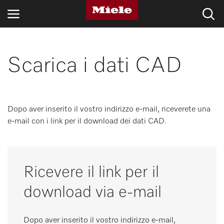
SETTORI
Scarica i dati CAD
BLOG E NOVITÀ
PRODOTTI
Dopo aver inserito il vostro indirizzo e-mail, riceverete una
e-mail con i link per il download dei dati CAD.
SHOP
ASSISTENZA E SUPPORTO
Ricevere il link per il
PRIVATI
download via e-mail
Ricerca
Dopo aver inserito il vostro indirizzo e-mail,