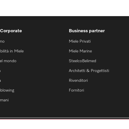
 Corporate
Business partner
amo
Miele Privati
bilità in Miele
Miele Marine
nel mondo
SteelcoBelimed
a
Architetti & Progettisti
a
Rivenditori
eblowing
Fornitori
 umani