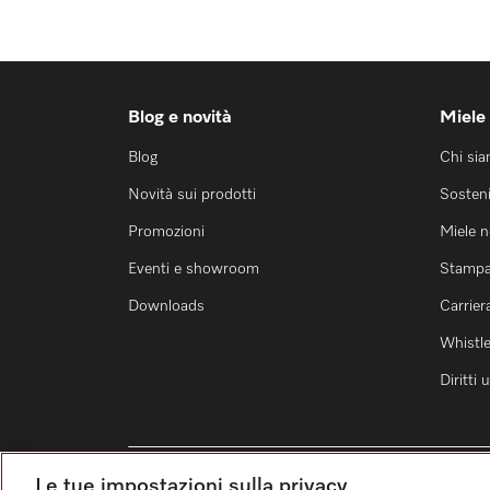
Blog e novità
Miele
Blog
Chi si
Novità sui prodotti
Sosteni
Promozioni
Miele 
Eventi e showroom
Stamp
Downloads
Carrier
Whistl
Diritti
Le tue impostazioni sulla privacy