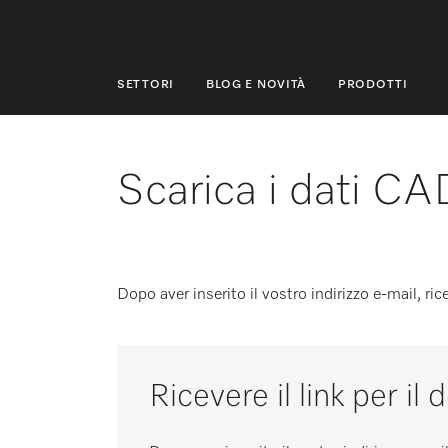
SETTORI
BLOG E NOVITÀ
PRODOTTI
SETTORI
BLOG E NOVITÀ
Scarica i dati CA
PRODOTTI
SHOP
Dopo aver inserito il vostro indirizzo e-mail, ri
ASSISTENZA E SUPPORTO
PRIVATI
Ricevere il link per il
Ricerca