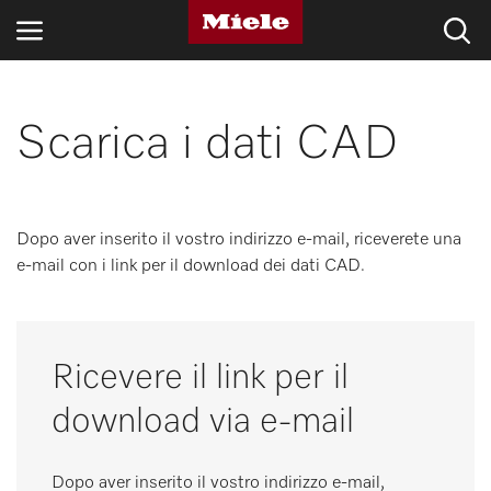
SETTORI
Scarica i dati CAD
BLOG E NOVITÀ
PRODOTTI
Dopo aver inserito il vostro indirizzo e-mail, riceverete una
e-mail con i link per il download dei dati CAD.
SHOP
ASSISTENZA E SUPPORTO
Ricevere il link per il
PRIVATI
download via e-mail
Ricerca
Dopo aver inserito il vostro indirizzo e-mail,