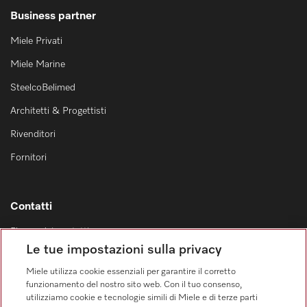
Business partner
Miele Privati
Miele Marine
SteelcoBelimed
Architetti & Progettisti
Rivenditori
Fornitori
Contatti
Elenco dei contatti
Le tue impostazioni sulla privacy
Vendita
0471 666 319
Miele utilizza cookie essenziali per garantire il corretto
funzionamento del nostro sito web. Con il tuo consenso,
Servizio assistenza
utilizziamo cookie e tecnologie simili di Miele e di terze parti
0471 666 319