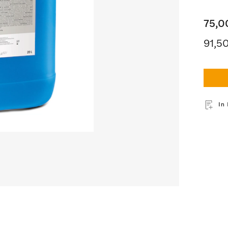
75,0
91,5
In