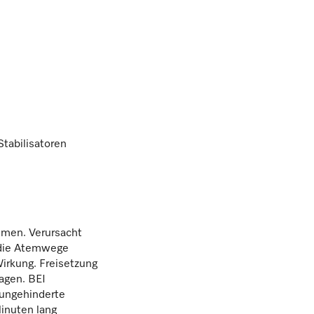
n
tabilisatoren
tmen. Verursacht
 die Atemwege
Wirkung. Freisetzung
agen. BEI
 ungehinderte
nuten lang