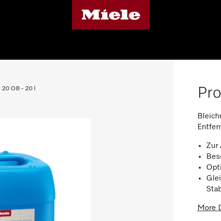
Pro
 20 OB - 20 l
Bleich
Entfer
Zur
Bese
Opti
Gle
Stab
More D