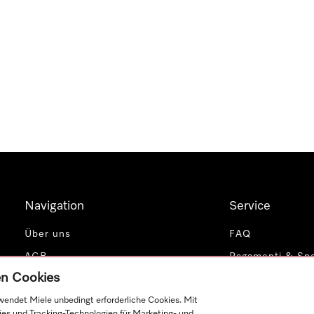
Navigation
Service
Über uns
FAQ
AGB
Pagamenti & Spe
gen Cookies
Datenschutz
Impressum
endet Miele unbedingt erforderliche Cookies. Mit
Cookie-Einstellungen
Contatti
ies und Tracking-Technologien für Marketing- und