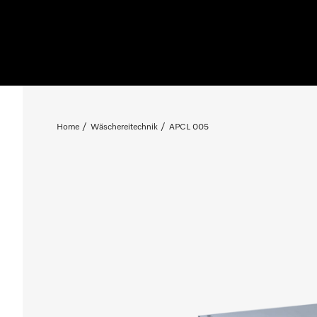
Home
Wäschereitechnik
APCL 005