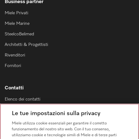
Business partner
Miele Privati
Miele Marine
SteelcoBelimed
Architetti & Progettisti
Rivenditori
Fornitori
Contatti
Elenco dei contatti
Vendita
Le tue impostazioni sulla privacy
0471 666 319
Miele utilizza cookie essenziali per garantire il corretto
Servizio assistenza
funzionamento del nostro sito web. Con il tuo consenso,
0471 666 319
utilizziamo cookie e tecnologie simili di Miele e di terze parti