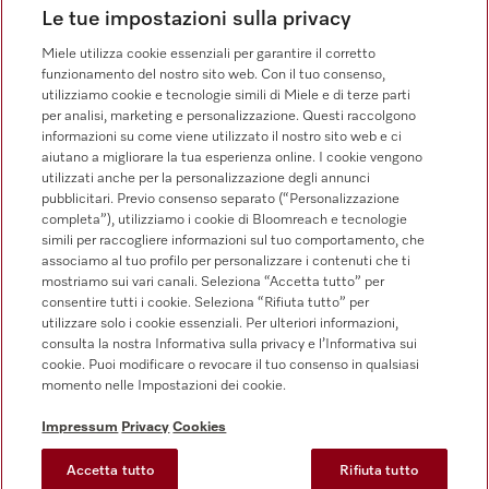
Le tue impostazioni sulla privacy
Dichiarazione di Accessibilità
Modulo di recesso
Miele utilizza cookie essenziali per garantire il corretto
funzionamento del nostro sito web. Con il tuo consenso,
Legge sui servizi digitali
utilizziamo cookie e tecnologie simili di Miele e di terze parti
Impostazioni dei cookie
per analisi, marketing e personalizzazione. Questi raccolgono
informazioni su come viene utilizzato il nostro sito web e ci
aiutano a migliorare la tua esperienza online. I cookie vengono
utilizzati anche per la personalizzazione degli annunci
pubblicitari. Previo consenso separato (“Personalizzazione
completa”), utilizziamo i cookie di Bloomreach e tecnologie
FINANZIAMENTO FINO A 50 MESI CON OPZIONE 10 E TASSO
simili per raccogliere informazioni sul tuo comportamento, che
ZERO
associamo al tuo profilo per personalizzare i contenuti che ti
Messaggio pubblicitario con finalità promozionale. Offerta di credito finalizzato
mostriamo sui vari canali. Seleziona “Accetta tutto” per
valida dal 08/01/2026 al 20/07/2026 da 10 a 50 mesi come da esempi
consentire tutti i cookie. Seleziona “Rifiuta tutto” per
rappresentativi: Tasso Zero in 10 mesi per importi a partire da 199€. Es: Prezzo
utilizzare solo i cookie essenziali. Per ulteriori informazioni,
del bene € 1.000, TAN fisso 0,00%, TAEG 0,00% in 10 rate da € 100. Spese
consulta la nostra Informativa sulla privacy e l’Informativa sui
e costi accessori azzerati. Totale del credito e dovuto € 1000,00. Tasso
Agevolato in 30 mesi, per importi a partire da 240€. Es: Prezzo del bene €
cookie. Puoi modificare o revocare il tuo consenso in qualsiasi
1500, TAN fisso 4,99%, TAEG 5,10% in 30 rate da € 53,29; Spese e costi
momento nelle Impostazioni dei cookie.
accessori azzerati. Totale del credito: € 1500, totale dovuto dal Consumatore:
€ 1598,70. Rata Chiara in 40 e 50 mesi, per importi a partire da 320€. Es:
Impressum
Privacy
Cookies
Prezzo del bene € 2000, TAN fisso 9,55%, TAEG 9,98% in 50 rate da €
48,64; Spese e costi accessori azzerati. Totale del credito: € 2000, totale
dovuto dal Consumatore: € 2.432. Per tutte le condizioni economiche e
Accetta tutto
Rifiuta tutto
contrattuali, fare riferimento alle Informazioni Europee di Base sul credito ai