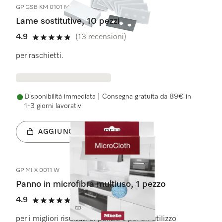
GP GSB KM 0101 M
Lame sostitutive, 10 pezzi
4.9
(13 recensioni)
4.9 stelle su 5
per raschietti.
Disponibilità immediata | Consegna gratuita da 89€ in
1-3 giorni lavorativi
AGGIUNGI AL CARRELLO
GP MI X 0011 W
Panno in microfibra multiuso, 1 pezzo
4.9
(74 recensioni)
4.9 stelle su 5
per i migliori risultati di pulizia e per un utilizzo