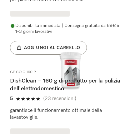
per piani cottura in vetroceramica.
Disponibilità immediata | Consegna gratuita da 89€ in
1-3 giorni lavorativi
AGGIUNGI AL CARRELLO
GP CO G 160 P
DishClean – 160 g di prodotto per la pulizia
dell'elettrodomestico
5
(23 recensioni)
5 stelle su 5
garantisce il funzionamento ottimale della
lavastoviglie.