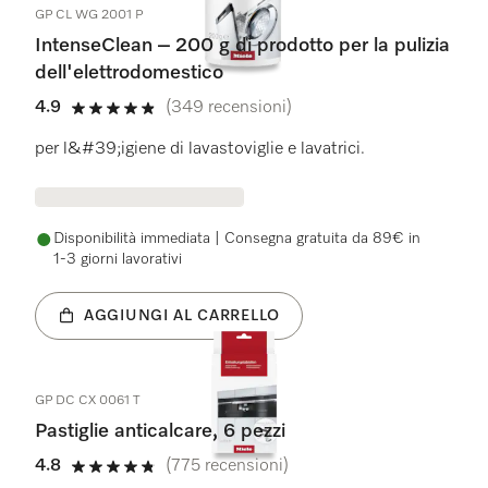
GP CL WG 2001 P
IntenseClean – 200 g di prodotto per la pulizia
dell'elettrodomestico
4.9
(349 recensioni)
4.9 stelle su 5
per l&#39;igiene di lavastoviglie e lavatrici.
Disponibilità immediata | Consegna gratuita da 89€ in
1-3 giorni lavorativi
AGGIUNGI AL CARRELLO
GP DC CX 0061 T
Pastiglie anticalcare, 6 pezzi
4.8
(775 recensioni)
4.8 stelle su 5