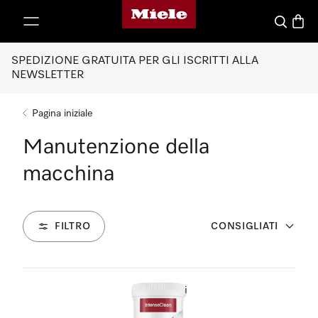
Homepage di Miele
 al contenuto
Cerca
Baske
SPEDIZIONE GRATUITA PER GLI ISCRITTI ALLA
NEWSLETTER
Pagina iniziale
Manutenzione della
macchina
FILTRO
CONSIGLIATI
21
Prodotti