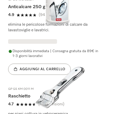
Anticalcare 250 g
4.9
(94 recensioni)
4.9 stelle su 5
elimina le pericolose formazioni di calcare da
lavastoviglie e lavatrici.
Disponibilità immediata | Consegna gratuita da 89€ in
1-3 giorni lavorativi
AGGIUNGI AL CARRELLO
GP GS KM 0011 M
Raschietto
4.7
(41 recensioni)
4.7 stelle su 5