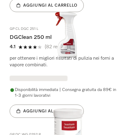
AGGIUNGI AL CARRELLO
GP CL DGC 251 L
DGClean 250 ml
4.1
(82 recensioni)
4.1 stelle su 5
per ottenere i migliori risultati di pulizia nei forni a
vapore combinati.
Disponibilità immediata | Consegna gratuita da 89€ in
1-3 giorni lavorativi
AGGIUNGI AL CARRELLO
GP DC WG 0252 P