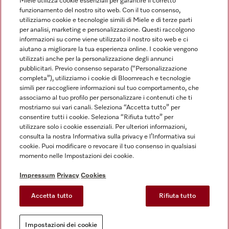
Miele utilizza cookie essenziali per garantire il corretto
Legge sui servizi digitali
funzionamento del nostro sito web. Con il tuo consenso,
utilizziamo cookie e tecnologie simili di Miele e di terze parti
Impostazioni dei cookie
per analisi, marketing e personalizzazione. Questi raccolgono
informazioni su come viene utilizzato il nostro sito web e ci
aiutano a migliorare la tua esperienza online. I cookie vengono
utilizzati anche per la personalizzazione degli annunci
pubblicitari. Previo consenso separato (“Personalizzazione
completa”), utilizziamo i cookie di Bloomreach e tecnologie
FINANZIAMENTO FINO A 50 MESI CON OPZIONE 10 E TASSO
simili per raccogliere informazioni sul tuo comportamento, che
ZERO
associamo al tuo profilo per personalizzare i contenuti che ti
Messaggio pubblicitario con finalità promozionale. Offerta di credito
mostriamo sui vari canali. Seleziona “Accetta tutto” per
finalizzato valida dal 08/01/2026 al 20/07/2026 da 10 a 50 mesi come da
consentire tutti i cookie. Seleziona “Rifiuta tutto” per
esempi rappresentativi: Tasso Zero in 10 mesi per importi a partire da 199€. Es:
utilizzare solo i cookie essenziali. Per ulteriori informazioni,
Prezzo del bene € 1.000, TAN fisso 0,00%, TAEG 0,00% in 10 rate da € 100.
consulta la nostra Informativa sulla privacy e l’Informativa sui
Spese e costi accessori azzerati. Totale del credito e dovuto € 1000,00. Tasso
Agevolato in 30 mesi, per importi a partire da 240€. Es: Prezzo del bene €
cookie. Puoi modificare o revocare il tuo consenso in qualsiasi
1500, TAN fisso 4,99%, TAEG 5,10% in 30 rate da € 53,29; Spese e costi
momento nelle Impostazioni dei cookie.
accessori azzerati. Totale del credito: € 1500, totale dovuto dal Consumatore:
€ 1598,70. Rata Chiara in 40 e 50 mesi, per importi a partire da 320€. Es:
Impressum
Privacy
Cookies
Prezzo del bene € 2000, TAN fisso 9,55%, TAEG 9,98% in 50 rate da €
48,64; Spese e costi accessori azzerati. Totale del credito: € 2000, totale
dovuto dal Consumatore: € 2.432. Per tutte le condizioni economiche e
Accetta tutto
Rifiuta tutto
contrattuali, fare riferimento alle Informazioni Europee di Base sul credito ai
Consumatori (IEBCC) disponibili nel percorso online. Salvo approvazione di
Findomestic Banca S.p.A., per cui Miele Italia srl opera quale intermediario del
Impostazioni dei cookie
credito, in esclusiva.