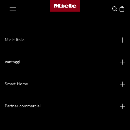
Homepage di Miele
 al contenuto
Cerca
Baske
Miele Italia
Vantaggi
Smart Home
Partner commerciali