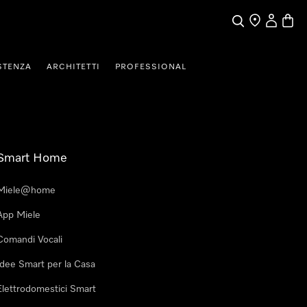
Cerca
Ricerca Riven
Il mio Prof
Baske
STENZA
ARCHITETTI
PROFESSIONAL
Smart Home
Miele@home
App Miele
Comandi Vocali
Idee Smart per la Casa
Elettrodomestici Smart