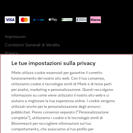
Impressum
Condizioni Generali di Vendita
Privacy
Condizioni di Utilizzo
Le tue impostazioni sulla privacy
Dichiarazione di Accessibilità
Miele utilizza cookie essenziali per garantire il corretto
Modulo di recesso
funzionamento del nostro sito web. Con il tuo consenso,
utilizziamo cookie e tecnologie simili di Miele e di terze parti
Legge sui servizi digitali
per analisi, marketing e personalizzazione. Questi raccolgono
Impostazioni cookie
informazioni su come viene utilizzato il nostro sito web e ci
aiutano a migliorare la tua esperienza online. I cookie vengono
utilizzati anche per la personalizzazione degli annunci
pubblicitari. Previo consenso separato (“Personalizzazione
completa”), utilizziamo i cookie e le tecnologie simili di
Bloomreach per raccogliere informazioni sul tuo
FINANZIAMENTO FINO A 50 MESI CON OPZIONE 10 E TASSO
comportamento, che associamo al tuo profilo per
ZERO