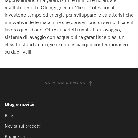
rappresentano una garanzia in termini di efficienza e
risultati perfetti. Gli ingegneri di Miele Professional
investono tempo ed energie per sviluppare le caratteristiche
innovative delle macchine che consentono di semplificare il
lavoro quotidiano. Oltre ai perfetti risultati di lavaggio, il
sistema di lavaggio con acqua pulita garantisce p.es. un
elevato standard di igiene con risciacquo contemporaneo
su due livelli.
VAI A INIZIO PAGINA
Blog e novità
Blog
Novità sui prodotti
Promozioni