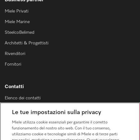
Business partner
Miele Privati
Miele Marine
SteelcoBelimed
Architetti & Progettisti
Rivenditori
Fornitori
Contatti
Elenco dei contatti
Vendita
Le tue impostazioni sulla privacy
0471 666 319
Miele utilizza cookie essenziali per garantire il corretto
Servizio assistenza
funzionamento del nostro sito web. Con il tuo consenso,
0471 666 319
utilizziamo cookie e tecnologie simili di Miele e di terze parti