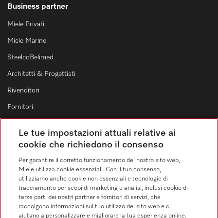
Business partner
Miele Privati
Miele Marine
SteelcoBelimed
Architetti & Progettisti
Rivenditori
Fornitori
Le tue impostazioni attuali relative ai
Contatti
cookie che richiedono il consenso
Elenco dei contatti
Per garantire il corretto funzionamento del nostro sito web,
Miele utilizza cookie essenziali. Con il tuo consenso,
Vendita
utilizziamo anche cookie non essenziali e tecnologie di
0471 666 319
tracciamento per scopi di marketing e analisi, inclusi cookie di
terze parti dei nostri partner e fornitori di servizi, che
Servizio assistenza
raccolgono informazioni sul tuo utilizzo del sito web e ci
0471 666 319
aiutano a personalizzare e migliorare la tua esperienza online.