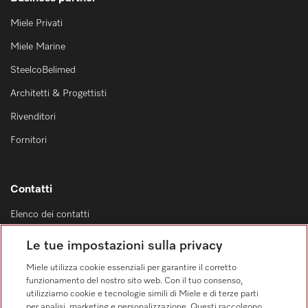
Miele Privati
Miele Marine
SteelcoBelimed
Architetti & Progettisti
Rivenditori
Fornitori
Contatti
Elenco dei contatti
Vendita
Le tue impostazioni sulla privacy
0471 666 319
Miele utilizza cookie essenziali per garantire il corretto
Servizio assistenza
funzionamento del nostro sito web. Con il tuo consenso,
0471 666 319
utilizziamo cookie e tecnologie simili di Miele e di terze parti
per analisi, marketing e personalizzazione. Questi raccolgono