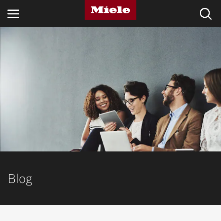
SETTORI
BLOG E NOVITÀ
PRODOTTI
SHOP
ASSISTENZA E SUPPORTO
PRIVATI
Blog
Ricerca