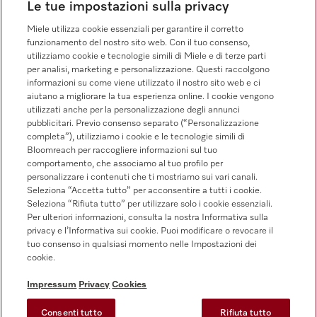
Le tue impostazioni sulla privacy
Vendita
0471 666 319
Miele utilizza cookie essenziali per garantire il corretto
funzionamento del nostro sito web. Con il tuo consenso,
Servizio assistenza
utilizziamo cookie e tecnologie simili di Miele e di terze parti
0471 666 319
per analisi, marketing e personalizzazione. Questi raccolgono
informazioni su come viene utilizzato il nostro sito web e ci
aiutano a migliorare la tua esperienza online. I cookie vengono
utilizzati anche per la personalizzazione degli annunci
pubblicitari. Previo consenso separato (“Personalizzazione
completa”), utilizziamo i cookie e le tecnologie simili di
Bloomreach per raccogliere informazioni sul tuo
comportamento, che associamo al tuo profilo per
Segui Miele Professional
personalizzare i contenuti che ti mostriamo sui vari canali.
Seleziona “Accetta tutto” per acconsentire a tutti i cookie.
Seleziona “Rifiuta tutto” per utilizzare solo i cookie essenziali.
Per ulteriori informazioni, consulta la nostra Informativa sulla
privacy e l’Informativa sui cookie. Puoi modificare o revocare il
tuo consenso in qualsiasi momento nelle Impostazioni dei
Tutela della privacy
cookie.
Condizioni di utilizzo
Impressum
Privacy
Cookies
Impressum
Consenti tutto
Rifiuta tutto
CG