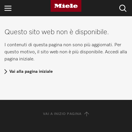
Questo sito web non è disponibile.
SETTORI
I contenuti di questa pagina non sono più aggiornati. Per
BLOG E NOVITÀ
questo motivo, il sito web non è più disponibile. Accedi alla
pagina iniziale.
PRODOTTI
Vai alla pagina iniziale
SHOP
ASSISTENZA E SUPPORTO
PRIVATI
VAI A INIZIO PAGINA
Ricerca