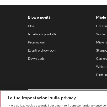
Blog e novità
Miele
Blog
Chi si
Novità sui prodotti
Sosteni
Promozioni
Miele 
Eventi e showroom
Stamp
Downloads
Carrier
Whistl
Diritti
Le tue impostazioni sulla privacy
Miele utilizza cookie essenziali per garantire il corretto funzionamento del