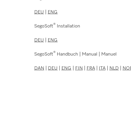
DEU
|
ENG
®
SegoSoft
Installation
DEU
|
ENG
®
SegoSoft
Handbuch | Manual | Manuel
DAN
|
DEU
|
ENG
|
FIN
|
FRA
|
ITA
|
NLD
|
NO