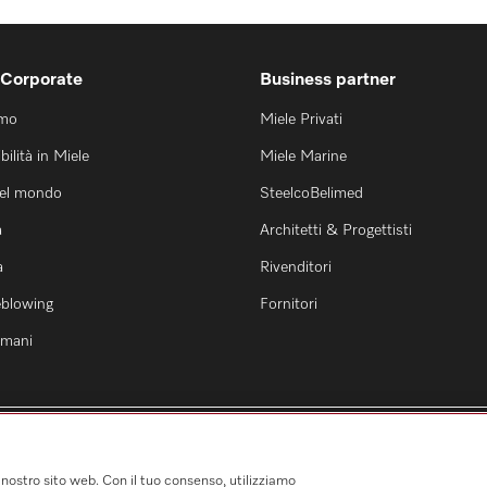
 Corporate
Business partner
amo
Miele Privati
bilità in Miele
Miele Marine
nel mondo
SteelcoBelimed
a
Architetti & Progettisti
a
Rivenditori
eblowing
Fornitori
 umani
 nostro sito web. Con il tuo consenso, utilizziamo