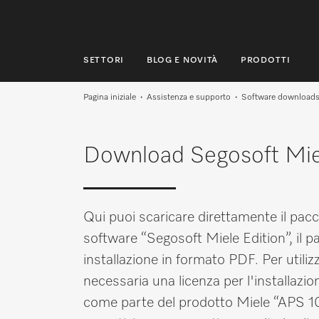
SETTORI
BLOG E NOVITÀ
PRODOTTI
SETTORI
Pagina iniziale
Assistenza e supporto
Software download
BLOG E NOVITÀ
Download Segosoft Miel
PRODOTTI
SHOP
Qui puoi scaricare direttamente il pacc
ASSISTENZA E SUPPORTO
software “Segosoft Miele Edition”, il p
PRIVATI
installazione in formato PDF. Per utili
necessaria una licenza per l'installazion
come parte del prodotto Miele “APS 101
Ricerca