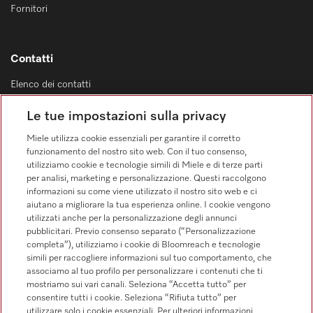
Fornitori
Contatti
Elenco dei contatti
Vendita
Le tue impostazioni sulla privacy
0471 666 319
Miele utilizza cookie essenziali per garantire il corretto
Servizio assistenza
funzionamento del nostro sito web. Con il tuo consenso,
0471 666 319
utilizziamo cookie e tecnologie simili di Miele e di terze parti
per analisi, marketing e personalizzazione. Questi raccolgono
informazioni su come viene utilizzato il nostro sito web e ci
aiutano a migliorare la tua esperienza online. I cookie vengono
utilizzati anche per la personalizzazione degli annunci
pubblicitari. Previo consenso separato (“Personalizzazione
completa”), utilizziamo i cookie di Bloomreach e tecnologie
simili per raccogliere informazioni sul tuo comportamento, che
Segui Miele Professional
associamo al tuo profilo per personalizzare i contenuti che ti
mostriamo sui vari canali. Seleziona “Accetta tutto” per
consentire tutti i cookie. Seleziona “Rifiuta tutto” per
utilizzare solo i cookie essenziali. Per ulteriori informazioni,