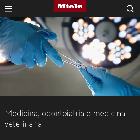
SETTORI
BLOG E NOVITÀ
PRODOTTI
SHOP
ASSISTENZA E SUPPORTO
PRIVATI
Medicina, odontoiatria e medicina
veterinaria
Ricerca