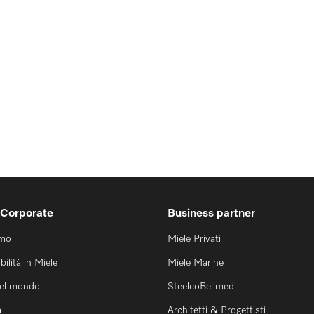
 Corporate
Business partner
amo
Miele Privati
bilità in Miele
Miele Marine
nel mondo
SteelcoBelimed
a
Architetti & Progettisti