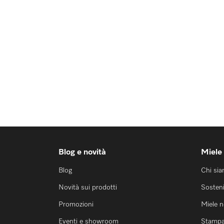
Blog e novità
Miele
Blog
Chi si
Novità sui prodotti
Sosteni
Promozioni
Miele 
Eventi e showroom
Stamp