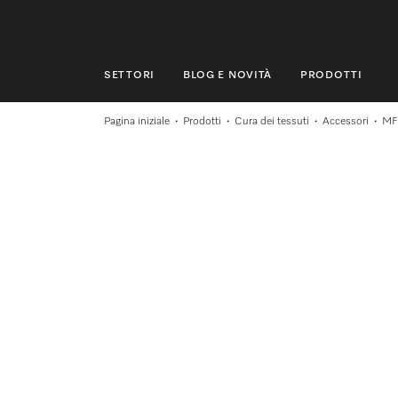
SETTORI
BLOG E NOVITÀ
PRODOTTI
SETTORI
Pagina iniziale
Prodotti
Cura dei tessuti
Accessori
MF
BLOG E NOVITÀ
PRODOTTI
SHOP
ASSISTENZA E SUPPORTO
PRIVATI
Ricerca