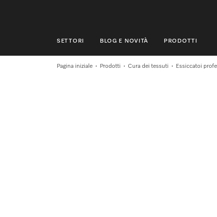
SETTORI
BLOG E NOVITÀ
PRODOTTI
SETTORI
Pagina iniziale
Prodotti
Cura dei tessuti
Essiccatoi profe
BLOG E NOVITÀ
PRODOTTI
SHOP
ASSISTENZA E SUPPORTO
PRIVATI
Ricerca