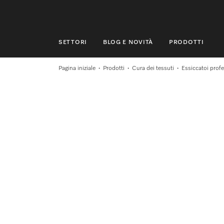
SETTORI
BLOG E NOVITÀ
PRODOTTI
SETTORI
Pagina iniziale
Prodotti
Cura dei tessuti
Essiccatoi profe
BLOG E NOVITÀ
PRODOTTI
SHOP
ASSISTENZA E SUPPORTO
PRIVATI
Ricerca