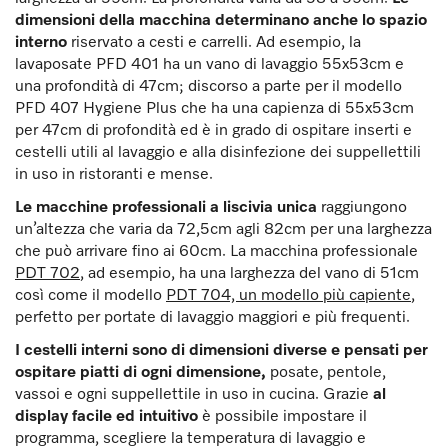
dimensioni della macchina determinano anche lo spazio
interno
riservato a cesti e carrelli. Ad esempio, la
lavaposate PFD 401 ha un vano di lavaggio 55x53cm e
una profondità di 47cm; discorso a parte per il modello
PFD 407 Hygiene Plus che ha una capienza di 55x53cm
per 47cm di profondità ed è in grado di ospitare inserti e
cestelli utili al lavaggio e alla disinfezione dei suppellettili
in uso in ristoranti e mense.
Le macchine professionali a liscivia unica
raggiungono
un’altezza che varia da 72,5cm agli 82cm per una larghezza
che può arrivare fino ai 60cm. La macchina professionale
PDT 702
, ad esempio, ha una larghezza del vano di 51cm
così come il modello
PDT 704, un modello più capiente
,
perfetto per portate di lavaggio maggiori e più frequenti.
I cestelli interni sono di dimensioni diverse e pensati per
ospitare piatti di ogni dimensione,
posate, pentole,
vassoi e ogni suppellettile in uso in cucina. Grazie
al
display facile ed intuitivo
è possibile impostare il
programma, scegliere la temperatura di lavaggio e