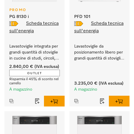
PROMO
PG 8130 i
PFD 101
Scheda tecnica
Scheda tecnica
sull'energia
sull'energia
Lavastoviglie integrata per 
Lavastoviglie da 
grandi quantità di stoviglie 
posizionamento libero per 
in cucine di studi, circoli, 
grandi quantità di stoviglie 
uffici ecc.
in case e cucine di studi, 
2.840,00 €
(IVA esclusa)
circoli, uffici.
OUTLET
Risparmia il 45% di sconto nel
3.235,00 €
(IVA esclusa)
carrello
A magazzino
A magazzino