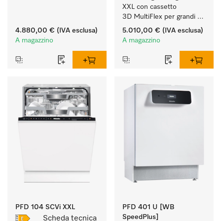
XXL con cassetto 
3D MultiFlex per grandi 
quantità di stoviglie in 
4.880,00 €
(IVA esclusa)
5.010,00 €
(IVA esclusa)
case e cucine di studi, 
A magazzino
A magazzino
circoli, uffici.
PFD 104 SCVi XXL
PFD 401 U [WB
SpeedPlus]
Scheda tecnica