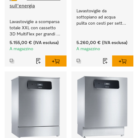
sull'energia
Lavastoviglie da 
sottopiano ad acqua 
Lavastoviglie a scomparsa 
pulita con cesti per settori 
totale XXL con cassetto 
alberghiero, della 
3D MultiFlex per grandi 
ristorazione e società di 
quantità di stoviglie in 
catering.
5.155,00 €
(IVA esclusa)
5.260,00 €
(IVA esclusa)
case e cucine di studi, 
A magazzino
A magazzino
circoli, uffici.