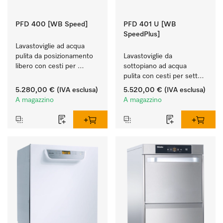
PFD 400 [WB Speed]
PFD 401 U [WB
SpeedPlus]
Lavastoviglie ad acqua 
pulita da posizionamento 
Lavastoviglie da 
libero con cesti per 
sottopiano ad acqua 
ristoranti, scuole e panifici.
pulita con cesti per settori 
alberghiero, della 
5.280,00 €
(IVA esclusa)
5.520,00 €
(IVA esclusa)
ristorazione e società di 
A magazzino
A magazzino
catering.