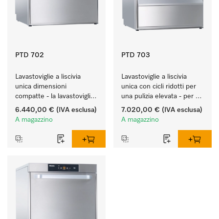
PTD 702
PTD 703
Lavastoviglie a liscivia 
Lavastoviglie a liscivia 
unica dimensioni 
unica con cicli ridotti per 
compatte - la lavastoviglie 
una pulizia elevata - per 
per bistro da 60 cm.
l'uso universale.
6.440,00 €
(IVA esclusa)
7.020,00 €
(IVA esclusa)
A magazzino
A magazzino