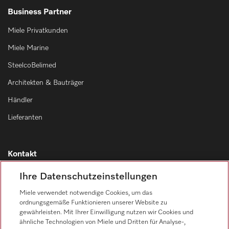
Business Partner
Miele Privatkunden
Miele Marine
SteelcoBelimed
Architekten & Bauträger
Händler
Lieferanten
Kontakt
Kontaktübersicht
Ihre Datenschutzeinstellungen
Vertrieb
Miele verwendet notwendige Cookies, um das
0471 666 319
ordnungsgemäße Funktionieren unserer Website zu
gewährleisten. Mit Ihrer Einwilligung nutzen wir Cookies und
Werkkundendienst
ähnliche Technologien von Miele und Dritten für Analyse-,
0471 666 319