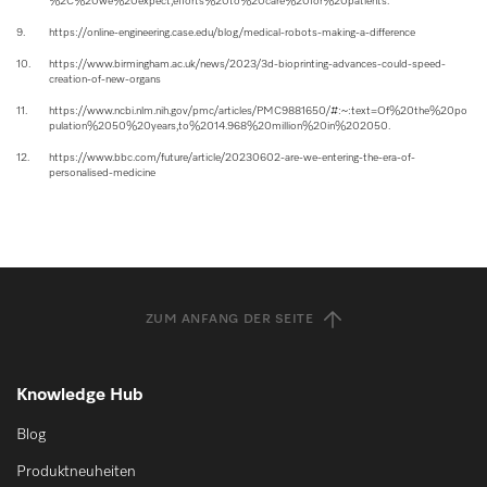
%2C%20we%20expect,efforts%20to%20care%20for%20patients.
9.
https://online-engineering.case.edu/blog/medical-robots-making-a-difference
10.
https://www.birmingham.ac.uk/news/2023/3d-bioprinting-advances-could-speed-
creation-of-new-organs
11.
https://www.ncbi.nlm.nih.gov/pmc/articles/PMC9881650/#:~:text=Of%20the%20po
pulation%2050%20years,to%2014.968%20million%20in%202050.
12.
https://www.bbc.com/future/article/20230602-are-we-entering-the-era-of-
personalised-medicine
ZUM ANFANG DER SEITE
Knowledge Hub
Blog
Produktneuheiten