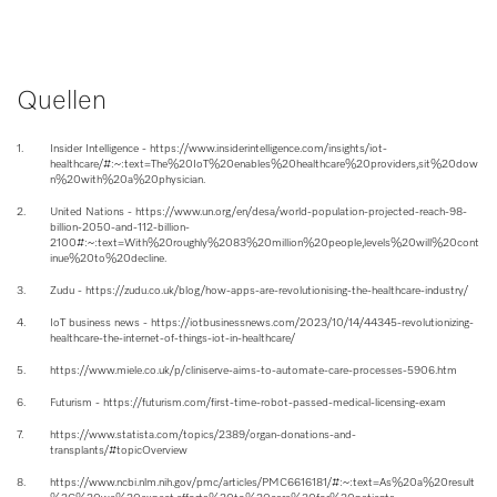
Quellen
1.
Insider Intelligence - https://www.insiderintelligence.com/insights/iot-
healthcare/#:~:text=The%20IoT%20enables%20healthcare%20providers,sit%20dow
n%20with%20a%20physician.
2.
United Nations - https://www.un.org/en/desa/world-population-projected-reach-98-
billion-2050-and-112-billion-
2100#:~:text=With%20roughly%2083%20million%20people,levels%20will%20cont
inue%20to%20decline.
3.
Zudu - https://zudu.co.uk/blog/how-apps-are-revolutionising-the-healthcare-industry/
4.
IoT business news - https://iotbusinessnews.com/2023/10/14/44345-revolutionizing-
healthcare-the-internet-of-things-iot-in-healthcare/
5.
https://www.miele.co.uk/p/cliniserve-aims-to-automate-care-processes-5906.htm
6.
Futurism - https://futurism.com/first-time-robot-passed-medical-licensing-exam
7.
https://www.statista.com/topics/2389/organ-donations-and-
transplants/#topicOverview
8.
https://www.ncbi.nlm.nih.gov/pmc/articles/PMC6616181/#:~:text=As%20a%20result